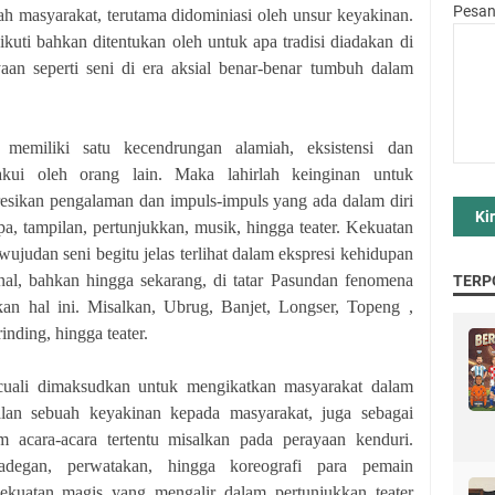
Pesa
h masyarakat, terutama didominiasi oleh unsur keyakinan.
ikuti bahkan ditentukan oleh untuk apa tradisi diadakan di
an seperti seni di era aksial benar-benar tumbuh dalam
 memiliki satu kecendrungan alamiah, eksistensi dan
akui oleh orang lain. Maka lahirlah keinginan untuk
esikan pengalaman dan impuls-impuls yang ada dalam diri
a, tampilan, pertunjukkan, musik, hingga teater. Kekuatan
judan seni begitu jelas terlihat dalam ekspresi kehidupan
onal, bahkan hingga sekarang, di tatar Pasundan fenomena
TERP
an hal ini. Misalkan, Ubrug, Banjet, Longser, Topeng ,
inding, hingga teater.
kecuali dimaksudkan untuk mengikatkan masyarakat dalam
lan sebuah keyakinan kepada masyarakat, juga sebagai
m acara-acara tertentu misalkan pada perayaan kenduri.
egan, perwatakan, hingga koreografi para pemain
ekuatan magis yang mengalir dalam pertunjukkan teater