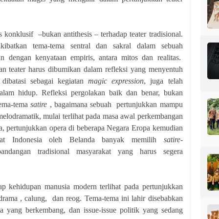
s konklusif –bukan antithesis – terhadap teater tradisional.
ibatkan tema-tema sentral dan sakral dalam sebuah
n dengan kenyataan empiris, antara mitos dan realitas.
n teater harus dibumikan dalam refleksi yang menyentuh
 dibatasi sebagai kegiatan
magic expression
, juga telah
lam hidup. Refleksi pergolakan baik dan benar, bukan
 Tema-tema
satire
, bagaimana sebuah pertunjukkan mampu
 melodramatik, mulai terlihat pada masa awal perkembangan
na, pertunjukkan opera di beberapa Negara Eropa kemudian
akat Indonesia oleh Belanda banyak memilih
satire-
andangan tradisional masyarakat yang harus segera
ap kehidupan manusia modern terlihat pada pertunjukkan
drama , calung, dan reog. Tema-tema ini lahir disebabkan
 yang berkembang, dan issue-issue politik yang sedang