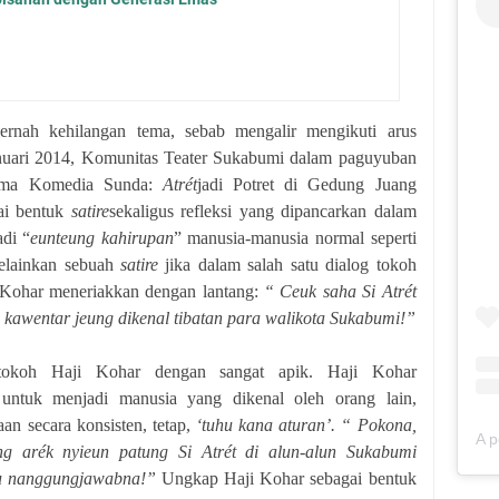
pernah kehilangan tema, sebab mengalir mengikuti arus
anuari 2014, Komunitas Teater Sukabumi dalam paguyuban
rama Komedia Sunda:
Atrét
jadi Potret di Gedung Juang
gai bentuk
satire
sekaligus refleksi yang dipancarkan dalam
di “
eunteung kahirupan
” manusia-manusia normal seperti
melainkan sebuah
satire
jika dalam salah satu dialog tokoh
i Kohar meneriakkan dengan lantang:
“ Ceuk saha Si Atrét
kawentar jeung dikenal tibatan para walikota Sukabumi!”
okoh Haji Kohar dengan sangat apik. Haji Kohar
untuk menjadi manusia yang dikenal oleh orang lain,
an secara konsisten, tetap,
‘tuhu kana aturan’.
“ Pokona,
ng arék nyieun patung Si Atrét di alun-alun Sukabumi
u nanggungjawabna!”
Ungkap Haji Kohar sebagai bentuk