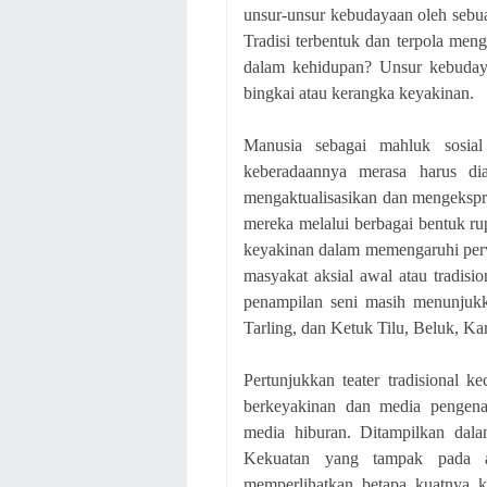
unsur-unsur kebudayaan oleh sebua
Tradisi terbentuk dan terpola meng
dalam kehidupan? Unsur kebudaya
bingkai atau kerangka keyakinan.
Manusia sebagai mahluk sosial
keberadaannya merasa harus di
mengaktualisasikan dan mengekspr
mereka melalui berbagai bentuk rup
keyakinan dalam memengaruhi perwu
masyakat aksial awal atau tradisi
penampilan seni masih menunjukk
Tarling, dan Ketuk Tilu, Beluk, Kar
Pertunjukkan teater tradisional 
berkeyakinan dan media pengena
media hiburan. Ditampilkan dala
Kekuatan yang tampak pada ad
memperlihatkan betapa kuatnya k