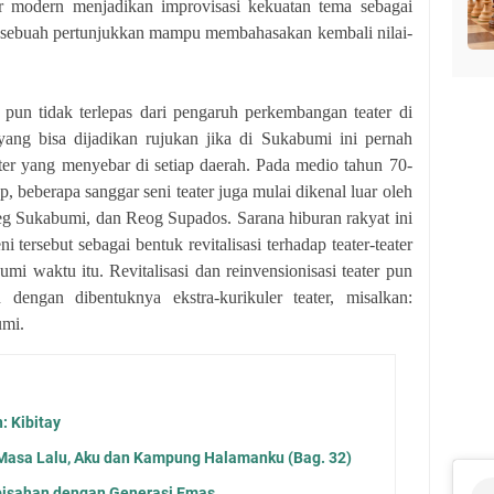
er modern menjadikan improvisasi kekuatan tema sebagai
r sebuah pertunjukkan mampu membahasakan kembali nilai-
pun tidak terlepas dari pengaruh perkembangan teater di
 yang bisa dijadikan rujukan jika di Sukabumi ini pernah
r yang menyebar di setiap daerah. Pada medio tahun 70-
, beberapa sanggar seni teater juga mulai dikenal luar oleh
eg Sukabumi, dan Reog Supados. Sarana hiburan rakyat ini
i tersebut sebagai bentuk revitalisasi terhadap teater-teater
mi waktu itu. Revitalisasi dan reinvensionisasi teater pun
 dengan dibentuknya ekstra-kurikuler teater, misalkan:
umi.
 Kibitay
 Masa Lalu, Aku dan Kampung Halamanku (Bag. 32)
rpisahan dengan Generasi Emas