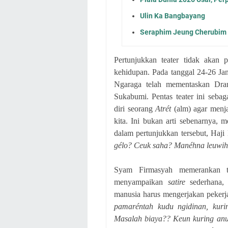
Ulin Ka Bangbayang
Seraphim Jeung Cherubim
Pertunjukkan teater tidak akan 
kehidupan. Pada tanggal 24-26 J
Ngaraga telah mementaskan D
Sukabumi. Pentas teater ini seba
diri seorang
Atrét
(alm) agar menja
kita. Ini bukan arti sebenarnya, 
dalam pertunjukkan tersebut, Haj
gélo? Ceuk saha? Manéhna leuwih 
Syam Firmasyah memerankan t
menyampaikan
satire
sederhana, 
manusia harus mengerjakan pekerja
pamaréntah kudu ngidinan, kuri
Masalah biaya?? Keun kuring an