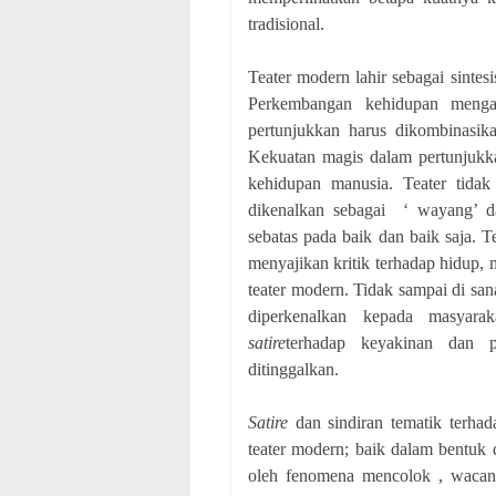
tradisional.
Teater modern lahir sebagai sintesi
Perkembangan kehidupan mengak
pertunjukkan harus dikombinasika
Kekuatan magis dalam pertunjukka
kehidupan manusia. Teater tidak
dikenalkan sebagai ‘ wayang’ da
sebatas pada baik dan baik saja.
menyajikan kritik terhadap hidup,
teater modern. Tidak sampai di sa
diperkenalkan kepada masyar
satire
terhadap keyakinan dan p
ditinggalkan.
Satire
dan sindiran tematik terhad
teater modern; baik dalam bentuk 
oleh fenomena mencolok , wacana