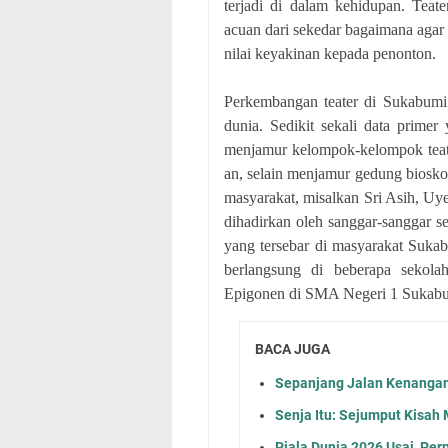
terjadi di dalam kehidupan. Teat
acuan dari sekedar bagaimana aga
nilai keyakinan kepada penonton.
Perkembangan teater di Sukabumi 
dunia. Sedikit sekali data primer
menjamur kelompok-kelompok teate
an, selain menjamur gedung bioskop
masyarakat, misalkan Sri Asih, Uy
dihadirkan oleh sanggar-sanggar sen
yang tersebar di masyarakat Sukabu
berlangsung di beberapa sekolah
Epigonen di SMA Negeri 1 Sukab
BACA JUGA
Sepanjang Jalan Kenangan:
Senja Itu: Sejumput Kisah
Piala Dunia 2026 Usai, Pe