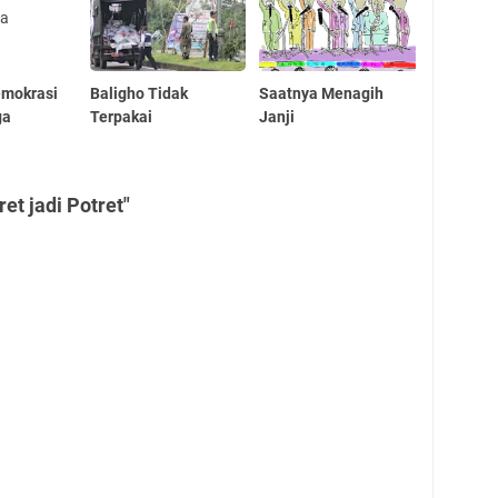
emokrasi
Baligho Tidak
Saatnya Menagih
ga
Terpakai
Janji
et jadi Potret"