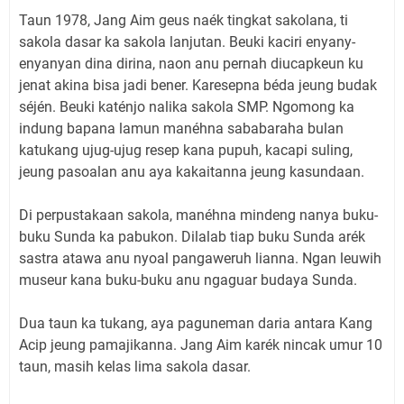
Taun 1978, Jang Aim geus naék tingkat sakolana, ti
sakola dasar ka sakola lanjutan. Beuki kaciri enyany-
enyanyan dina dirina, naon anu pernah diucapkeun ku
jenat akina bisa jadi bener. Karesepna béda jeung budak
séjén. Beuki katénjo nalika sakola SMP. Ngomong ka
indung bapana lamun manéhna sababaraha bulan
katukang ujug-ujug resep kana pupuh, kacapi suling,
jeung pasoalan anu aya kakaitanna jeung kasundaan.
Di perpustakaan sakola, manéhna mindeng nanya buku-
buku Sunda ka pabukon. Dilalab tiap buku Sunda arék
sastra atawa anu nyoal pangaweruh lianna. Ngan leuwih
museur kana buku-buku anu ngaguar budaya Sunda.
Dua taun ka tukang, aya paguneman daria antara Kang
Acip jeung pamajikanna. Jang Aim karék nincak umur 10
taun, masih kelas lima sakola dasar.