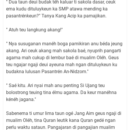
" Dua taun deui budak téh kaluar ti sakola dasar, ceuk
ema kudu dituluykeun ka SMP atawa mending ka
pasantrénkeun?" Tanya Kang Acip ka pamajikan.
" Atuh teu langkung akang!"
" Nya susuganan manéh boga pamikiran anu béda jeung
akang. Ari ceuk akang mah sakola baé, nyuprih pangarti
agama mah cukup di lembur baé di mualim Oléh. Geus
teu ngajar ngaji deui ayeuna mah ngan dituluykeun ku
budakna lulusan Pasantrén An-Nidzom."
" Saé kitu. Ari nyai mah anu penting Si Ujang teu
bolostrong teuing tina élmu agama. Da keur manéhna
kénéh jagana."
Sabenerna ti umur lima taun ogé Jang Aim geus ngaji di
mualim Oléh, tina Quran leutik kana Quran gedé ngan
perlu waktu sataun. Pangajaran di pangajian mualim