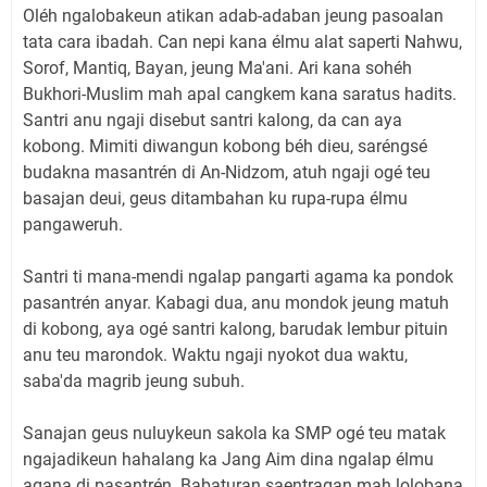
Oléh ngalobakeun atikan adab-adaban jeung pasoalan
tata cara ibadah. Can nepi kana élmu alat saperti Nahwu,
Sorof, Mantiq, Bayan, jeung Ma'ani. Ari kana sohéh
Bukhori-Muslim mah apal cangkem kana saratus hadits.
Santri anu ngaji disebut santri kalong, da can aya
kobong. Mimiti diwangun kobong béh dieu, saréngsé
budakna masantrén di An-Nidzom, atuh ngaji ogé teu
basajan deui, geus ditambahan ku rupa-rupa élmu
pangaweruh.
Santri ti mana-mendi ngalap pangarti agama ka pondok
pasantrén anyar. Kabagi dua, anu mondok jeung matuh
di kobong, aya ogé santri kalong, barudak lembur pituin
anu teu marondok. Waktu ngaji nyokot dua waktu,
saba'da magrib jeung subuh.
Sanajan geus nuluykeun sakola ka SMP ogé teu matak
ngajadikeun hahalang ka Jang Aim dina ngalap élmu
agana di pasantrén. Babaturan saentragan mah lolobana