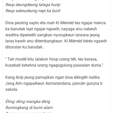
Reup deungdeung talaga hurip
Reup sakeudeung nepi ka burit
Dina peuting saptu éta mah Ki Méméd teu ngajar menca
ka barudak tapi ngajar ngawih, nayaga anu nabeuh
waditra diperedih sangkan nyurupkeun larasna jeung
laras kawih anu ditembangkeun. Ki Méméd bérés ngawih
diturutan ku barudak.
" Tah modél kitu lalakon hirup urang téh, teu karasa,
kusabab betahna urang ngagugulung pasoalan dunia."
Kang Acip jeung pamajikan ngan bisa éléngéh nalika
Jang Aim ngapalkeun Asmarandana, pancén guruna ti
sakola.
Éling- éling mangka éling
Rumingkang di bumi alam