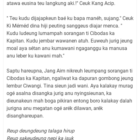
atawa eusina teu langkung aki.!" Ceuk Kang Acip.
" Teu kudu dijajapkeun baé ku bapa manéh, sujang." Ceuk
Ki Méméd dina hiji peuting sanggeus diajar menca. "
Kudu ludeung lumampah sorangan ti Cibodas ka
Kapitan. Kudu jembar wawanen atuh. Euweuh jurig jeung
moal aya sétan anu kumawani ngaganggu ka manusa
anu leber ku kawani mah."
Saptu hareupna, Jang Aim nikreuh leumpang sorangan ti
Cibodas ka Kapitan, ngaliwat ka dapuran gombong jeung
lembur Ciwangi. Tina sieun jadi wani. Aya kalakay murag
ogé asalna disangka jurig anu nyingsieunan, ka
dieunakeun mah boga pikiran entong boro kalakay dalah
jurigna anu megatan ogé arék dilawan, arék
disanghareupan.
Reup deungdeung talaga hirup
Reup sakeudeung nepi ka isuk