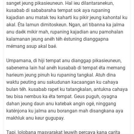
sanget jeung pikasieuneun. Hal ieu dilantaranekun,
kusabab di sababaraha tempat sok aya rupaning
kajadian anu matak teu kaharti ku pikir jeung kahontal ku
akal. Éta lamun dimitoskeun. Ngan, ari tibanna ka jalma
anu daék mikir mah, rupaning kajadian anu pamohalan
kalamanan jeung anéh téh éstuning dianggapna
mémang asup akal baé.
Umpamana, di hiji tempat anu dianggap pikasieuneun,
sabenerna lain hal anéh kusabab di tempat éta memang
harieum jeung pinuh ku rupaning tangkal. Atuh dina
waktu peuting anu sakudunan kacaangan ku cahaya
bulan téh. kusabab rapet ku tatangkalan, antukna cahaya
teu bisa nembus ka éta tempat. Geus puguh, oyagna
dahan jeung daun anu katebak angin ogé, ninggang
katénjona ku jalma anu borangan mah disangkana aya
makhluk anu keur gugupay.
Tapi, lolobana masyarakat leuwih percaya kana carita