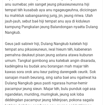
anu sumebar, yén sanget jeung pikasieuneunna hiji
tempat téh kusabab aya anu ngageugeuhna, dicicingan
ku mahkluk sabangsaning jurig, jin, jeung ririwa. Ulah
jauh-jauh, sebut baé hiji tempat anu aya di kiduleun
kampung Pangkalan jeung Balandongan nyaéta Dulang
Nangkub.
Geus jadi sabiwir hiji, Dulang Nangkub katelah hiji
tempat anu pikasieuneun, iwal hieum téh, kabeneran
pernahna deukeut pisan jeung astana atawa kuburan
umum. Tangkal gombong anu katebak angin disarada,
kadéngéna ku budak anu borangan mah majar téh
kawas sora orok anu keur pating darengeék ceurik. Sok
sanajan masih beurang, sing saha baé anu ngaliwat ka
Dulang Nangkub geus pasti ngarasa humar-hemir
pacampur jeung sieun. Majar téh, bulu punduk ogé asa
ngandelan, muriding, muringkak, jeung sok loba
dédéngéan pacampur jeung téténjoan, pokona sagala