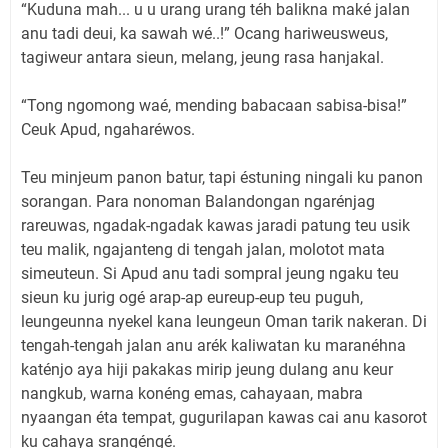
“Kuduna mah... u u urang urang téh balikna maké jalan
anu tadi deui, ka sawah wé..!” Ocang hariweusweus,
tagiweur antara sieun, melang, jeung rasa hanjakal.
“Tong ngomong waé, mending babacaan sabisa-bisa!”
Ceuk Apud, ngaharéwos.
Teu minjeum panon batur, tapi éstuning ningali ku panon
sorangan. Para nonoman Balandongan ngarénjag
rareuwas, ngadak-ngadak kawas jaradi patung teu usik
teu malik, ngajanteng di tengah jalan, molotot mata
simeuteun. Si Apud anu tadi sompral jeung ngaku teu
sieun ku jurig ogé arap-ap eureup-eup teu puguh,
leungeunna nyekel kana leungeun Oman tarik nakeran. Di
tengah-tengah jalan anu arék kaliwatan ku maranéhna
katénjo aya hiji pakakas mirip jeung dulang anu keur
nangkub, warna konéng emas, cahayaan, mabra
nyaangan éta tempat, gugurilapan kawas cai anu kasorot
ku cahaya srangéngé.