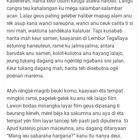
Kabeneran, harita keur usum katiga atawa halodo. Langit
cangra teu kahalangan ku méga salambar-salambar
acan. Lalay geus pating geleber haliber mapag alam anu
rék asup kana wanci sareupna, wanci anu ceuk carita ti si
nini mah, waktuna sandékala kalaluar. Tapi kusabab
harita mah keur samen, kaayanan di Lembur Tegallaya
éstuning haneuteun, ramé ku jalma-jalma; antara
barudak anu samen, kolot-kolotna anu hayang lalajo,
jeung tukang dagang anu ngéntép ngabaris sisi jalan.
Keur tukang dagang mah, harita téh disebutna ogé
poénan maréma.
Atuh réngsé magrib beuki komo, kaayaan éta tempat
mingkin ramé, pagelek-gelek ku anu rék lalajo film.
Lawon bodas minangka layar film geus dipasang ti
beurang kénéh, méré béja ka sakumna anu aya di éta
tempat yén film layar tancep téh pasti jadi diputerna. Si
Apud katénjo pisan maceuhna, anu dagang ditanyaan:
“Mang ieu sabaraha hargana?” kanu itu nanya deui,