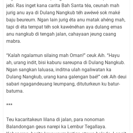
jebi. Ras inget kana carita Bah Santa téa, ceunah mah
jurig anu aya di Dulang Nangkub téh awéwé sok maké
baju beureum. Ngan lain jurig éta anu matak ahéng mah,
tapi di éta tempat téh sok kawénéhan aya dulang emas
anu nangkub di tengah jalan, cahayaan jeung caang
mabra.
“Kalah ngalamun silaing mah Oman!” ceuk Aih. “Hayu
ah, urang indit, bisi kaburu sareupna di Dulang Nangkub.
Ngan sangkan laluasa, inditna ulah ngaliwatan ka
Dulang Nangkub, urang kana galengan baé!” cek Aih deui
sabari ngagandeuang leumpang, dituturkeun ku batur-
baturna.
***
Teu kacaritakeun lilana di jalan, para nonoman
Balandongan geus narepi ka Lembur Tegallaya.