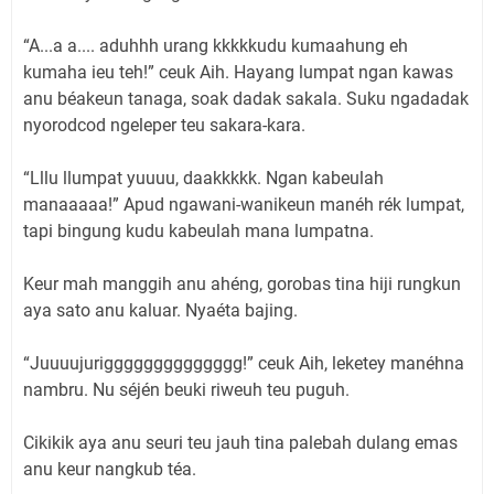
“A...a a.... aduhhh urang kkkkkudu kumaahung eh
kumaha ieu teh!” ceuk Aih. Hayang lumpat ngan kawas
anu béakeun tanaga, soak dadak sakala. Suku ngadadak
nyorodcod ngeleper teu sakara-kara.
“Lllu llumpat yuuuu, daakkkkk. Ngan kabeulah
manaaaaa!” Apud ngawani-wanikeun manéh rék lumpat,
tapi bingung kudu kabeulah mana lumpatna.
Keur mah manggih anu ahéng, gorobas tina hiji rungkun
aya sato anu kaluar. Nyaéta bajing.
“Juuuujurigggggggggggggg!” ceuk Aih, leketey manéhna
nambru. Nu séjén beuki riweuh teu puguh.
Cikikik aya anu seuri teu jauh tina palebah dulang emas
anu keur nangkub téa.