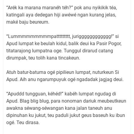
“Arék ka marana maranéh téh?” pok anu nyikikik téa,
katingali aya dedegan hiji awéwé ngan kurang jelas,
maké baju beureum.
“Lummmmmmmmmpattttttttt, jurigggggggggggg!” si
Apud lumpat ke beulah kidul, balik deui ka Pasir Pogor,
titatarajong lumpatna oge. Tunggul dirarud catang
dirumpak, teu tolih kana tincakeun.
Atuh batur-baturna ogé pipilieun lumpat, nuturkeun Si
Apud. Aih anu ngarumpuyuk ogé ngadadak jagjag deui.
“Apuddd tungguan, kéhéd!” kabéh lumpat ngudag di
Apud. Blag blig blug, para nonoman dariuk meubeutkeun
awakna séwang-séwangan kana jalan taneuh anu
dipinuhan ku jukut, teu paduli jukut geus baseuh ku ibun
ogé. Teu dirasa.