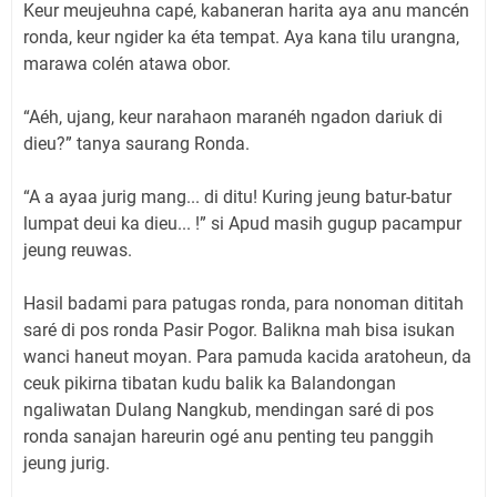
Keur meujeuhna capé, kabaneran harita aya anu mancén
ronda, keur ngider ka éta tempat. Aya kana tilu urangna,
marawa colén atawa obor.
“Aéh, ujang, keur narahaon maranéh ngadon dariuk di
dieu?” tanya saurang Ronda.
“A a ayaa jurig mang... di ditu! Kuring jeung batur-batur
lumpat deui ka dieu... !” si Apud masih gugup pacampur
jeung reuwas.
Hasil badami para patugas ronda, para nonoman dititah
saré di pos ronda Pasir Pogor. Balikna mah bisa isukan
wanci haneut moyan. Para pamuda kacida aratoheun, da
ceuk pikirna tibatan kudu balik ka Balandongan
ngaliwatan Dulang Nangkub, mendingan saré di pos
ronda sanajan hareurin ogé anu penting teu panggih
jeung jurig.