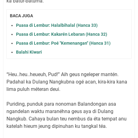
ka batur-baturna.
BACA JUGA
Puasa di Lembur: Halalbihalal (Hanca 33)
Puasa di Lembur: Kakarén Lebaran (Hanca 32)
Puasa di Lembur: Poé "Kemenangan" (Hanca 31)
Balahi Kiwari
“Heu..heu..heueuh, Pud!” Aih geus ngeleper mantén.
Padahal ka Dulang Nangkubna ogé acan, kira-kira kana
lima puluh méteran deui.
Puriding, punduk para nonoman Balandongan asa
ngandelan waktu maranéhna geus aya di Dulang
Nangkub. Cahaya bulan teu nembus da éta tempat anu
katelah hieum jeung dipinuhan ku tangkal téa.