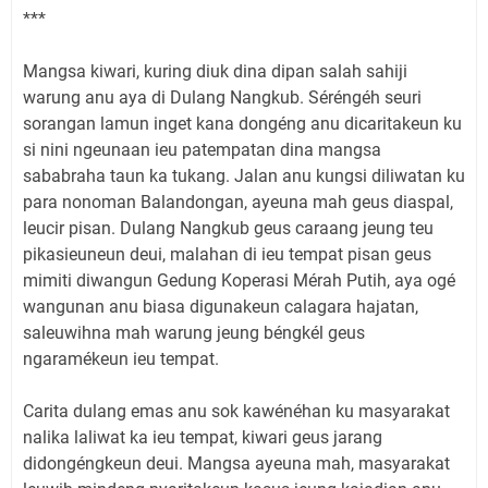
***
Mangsa kiwari, kuring diuk dina dipan salah sahiji
warung anu aya di Dulang Nangkub. Séréngéh seuri
sorangan lamun inget kana dongéng anu dicaritakeun ku
si nini ngeunaan ieu patempatan dina mangsa
sababraha taun ka tukang. Jalan anu kungsi diliwatan ku
para nonoman Balandongan, ayeuna mah geus diaspal,
leucir pisan. Dulang Nangkub geus caraang jeung teu
pikasieuneun deui, malahan di ieu tempat pisan geus
mimiti diwangun Gedung Koperasi Mérah Putih, aya ogé
wangunan anu biasa digunakeun calagara hajatan,
saleuwihna mah warung jeung béngkél geus
ngaramékeun ieu tempat.
Carita dulang emas anu sok kawénéhan ku masyarakat
nalika laliwat ka ieu tempat, kiwari geus jarang
didongéngkeun deui. Mangsa ayeuna mah, masyarakat