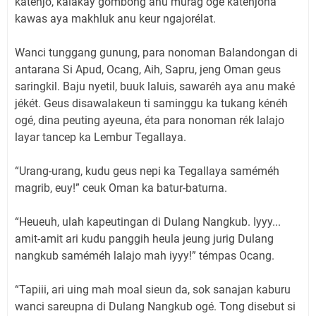
katénjo, kalakay gombong anu murag ogé katénjona
kawas aya makhluk anu keur ngajorélat.
Wanci tunggang gunung, para nonoman Balandongan di
antarana Si Apud, Ocang, Aih, Sapru, jeng Oman geus
saringkil. Baju nyetil, buuk laluis, sawaréh aya anu maké
jékét. Geus disawalakeun ti saminggu ka tukang kénéh
ogé, dina peuting ayeuna, éta para nonoman rék lalajo
layar tancep ka Lembur Tegallaya.
“Urang-urang, kudu geus nepi ka Tegallaya saméméh
magrib, euy!” ceuk Oman ka batur-baturna.
“Heueuh, ulah kapeutingan di Dulang Nangkub. Iyyy...
amit-amit ari kudu panggih heula jeung jurig Dulang
nangkub saméméh lalajo mah iyyy!” témpas Ocang.
“Tapiii, ari uing mah moal sieun da, sok sanajan kaburu
wanci sareupna di Dulang Nangkub ogé. Tong disebut si