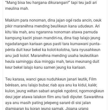
“Mang bisa teu hargana dikurangan!” tapi teu jadi ari
meulina mah.
Maklum para nonoman, dina jajan ogé rada ancin, ceuk
pikir maranéhna mending beulikeun kana ududeun. Ari
kitu téa mah, anu ngaranna nonoman atawa pamuda
kampung kaciri pisan mandiri-na, dina tiap lalajo jeung
ngadatangan kariaan geus pasti tara kumawani punta-
pénta duit keur bekel ka kolot-kolotna, tara nyusahkeun
anu jadi kolot. Maranéhna mending usaha leuleutikan
heula saminggu dua minggu mah, terus meunang duit
keur bekel lalajo kanu samen jeung ka kariaan.
Teu karasa, wanci geus nuduhkeun janari leutik, Film
bérésan, anu lalajo bubar, riab aya anu ka kidul, kalér,
kulon, jeung wétan sabari aruplek ngobrol, ngomongkeun
deui jejer atawa lalakon film anu tadi diputer. Sawaréhna
aya anu masih pating jelepeng sararé di sisi jalan
diamparan ku koran jeung samak. Jigana urang