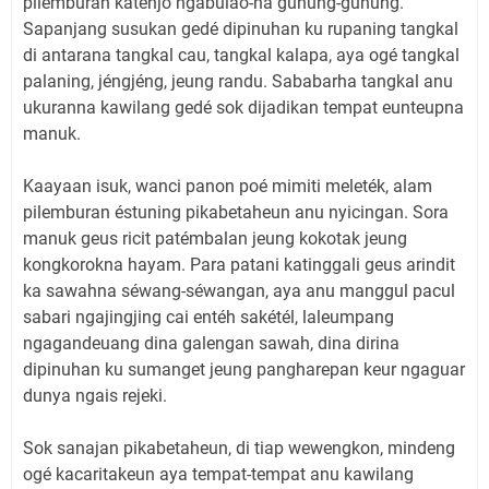
pilemburan katénjo ngabulao-na gunung-gunung.
Sapanjang susukan gedé dipinuhan ku rupaning tangkal
di antarana tangkal cau, tangkal kalapa, aya ogé tangkal
palaning, jéngjéng, jeung randu. Sababarha tangkal anu
ukuranna kawilang gedé sok dijadikan tempat eunteupna
manuk.
Kaayaan isuk, wanci panon poé mimiti meleték, alam
pilemburan éstuning pikabetaheun anu nyicingan. Sora
manuk geus ricit patémbalan jeung kokotak jeung
kongkorokna hayam. Para patani katinggali geus arindit
ka sawahna séwang-séwangan, aya anu manggul pacul
sabari ngajingjing cai entéh sakétél, laleumpang
ngagandeuang dina galengan sawah, dina dirina
dipinuhan ku sumanget jeung pangharepan keur ngaguar
dunya ngais rejeki.
Sok sanajan pikabetaheun, di tiap wewengkon, mindeng
ogé kacaritakeun aya tempat-tempat anu kawilang