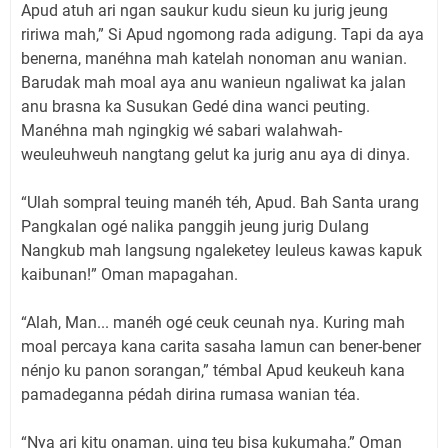
Apud atuh ari ngan saukur kudu sieun ku jurig jeung
ririwa mah,” Si Apud ngomong rada adigung. Tapi da aya
benerna, manéhna mah katelah nonoman anu wanian.
Barudak mah moal aya anu wanieun ngaliwat ka jalan
anu brasna ka Susukan Gedé dina wanci peuting.
Manéhna mah ngingkig wé sabari walahwah-
weuleuhweuh nangtang gelut ka jurig anu aya di dinya.
“Ulah sompral teuing manéh téh, Apud. Bah Santa urang
Pangkalan ogé nalika panggih jeung jurig Dulang
Nangkub mah langsung ngaleketey leuleus kawas kapuk
kaibunan!” Oman mapagahan.
“Alah, Man... manéh ogé ceuk ceunah nya. Kuring mah
moal percaya kana carita sasaha lamun can bener-bener
nénjo ku panon sorangan,” témbal Apud keukeuh kana
pamadeganna pédah dirina rumasa wanian téa.
“Nya ari kitu onaman, uing teu bisa kukumaha,” Oman