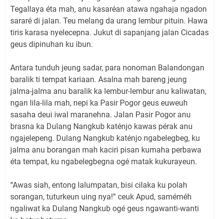
Tegallaya éta mah, anu kasaréan atawa ngahaja ngadon
sararé di jalan. Teu melang da urang lembur pituin. Hawa
tiris karasa nyelecepna. Jukut di sapanjang jalan Cicadas
geus dipinuhan ku ibun.
Antara tunduh jeung sadar, para nonoman Balandongan
baralik ti tempat kariaan. Asalna mah bareng jeung
jalma-jalma anu baralik ka lembur-lembur anu kaliwatan,
ngan lila-lila mah, nepi ka Pasir Pogor geus euweuh
sasaha deui iwal maranehna. Jalan Pasir Pogor anu
brasna ka Dulang Nangkub katénjo kawas pérak anu
ngajelepeng. Dulang Nangkub katénjo ngabelegbeg, ku
jalma anu borangan mah kaciri pisan kumaha perbawa
éta tempat, ku ngabelegbegna ogé matak kukurayeun.
“Awas siah, entong lalumpatan, bisi cilaka ku polah
sorangan, tuturkeun uing nya!” ceuk Apud, saméméh
ngaliwat ka Dulang Nangkub ogé geus ngawanti-wanti