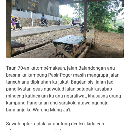
Taun 70-an katompérnakeun, jalan Balandongan anu
brasna ka kampung Pasir Pogor masih mangrupa jalan
taneuh anu dipinuhan ku jukut. Bagéan sisi jalan jadi
pangliwatan geus ngawujud jalan satapak kusabab
mindeng katincakan ku anu ngaraliwat, khususna urang
kampung Pangkalan anu sarakola atawa ngahaja
baralanja ka Warung Mang Ja’i.
Sawah upluk-aplak satungtung deuleu, kiduleun