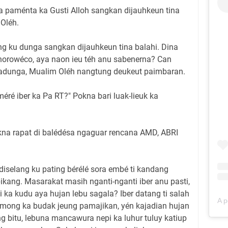
pa paménta ka Gusti Alloh sangkan dijauhkeun tina
 Oléh.
g ku dunga sangkan dijauhkeun tina balahi. Dina
orowéco, aya naon ieu téh anu sabenerna? Can
gadunga, Mualim Oléh nangtung deukeut paimbaran.
ré iber ka Pa RT?" Pokna bari luak-lieuk ka
kna rapat di balédésa ngaguar rencana AMD, ABRI
iselang ku pating bérélé sora embé ti kandang
kang. Masarakat masih nganti-nganti iber anu pasti,
ka kudu aya hujan lebu sagala? Iber datang ti salah
mong ka budak jeung pamajikan, yén kajadian hujan
g bitu, lebuna mancawura nepi ka luhur tuluy katiup