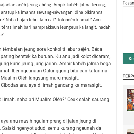
Pesa
kajadian anéh jeung ahéng. Ampir kabéh jalma kerung,
 arasup ka imahna séwang-séwangan, dina pikiranna
n? Naha hujan lebu, lain cai? Totondén kiamat? Anu
a téras imah bari namprakkeun leungeun ka langit, nadah
u?
ih témbalan jeung sora kohkol ti lebur séjén. Béda
pating beretek ka buruan. Ku anu jadi kolot dicaram,
urig kuris jeung jurig jarian. Ampir kabéh jalma boga
amat. Iber ngeunaan Galunggung bitu can katarima
TERP
 Mualim Oléh langsung muru masigit,
Cibodas anu aya di imah gancang ka marasigit.
 di imah, naha ari Mualim Oléh?" Ceuk salah saurang
 aya anu masih ngulampreng di jalan jeung di
. Salaki ngenyot udud, semu kurang ngeunah da