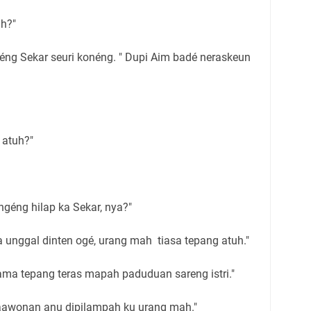
uh?"
Néng Sekar seuri konéng. " Dupi Aim badé neraskeun
 atuh?"
ngéng hilap ka Sekar, nya?"
a unggal dinten ogé, urang mah tiasa tepang atuh."
ama tepang teras mapah paduduan sareng istri."
 kaawonan anu dipilampah ku urang mah."