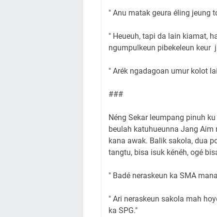
" Anu matak geura éling jeung t
" Heueuh, tapi da lain kiamat, 
ngumpulkeun pibekeleun keur j
" Arék ngadagoan umur kolot la
###
Néng Sekar leumpang pinuh ku 
beulah katuhueunna Jang Aim 
kana awak. Balik sakola, dua p
tangtu, bisa isuk kénéh, ogé 
" Badé neraskeun ka SMA mana 
" Ari neraskeun sakola mah ho
ka SPG."