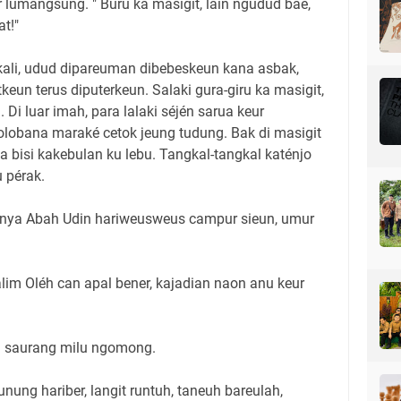
r lumangsung. " Buru ka masigit, lain ngudud baé,
t!"
kali, udud dipareuman dibebeskeun kana asbak,
eun terus diputerkeun. Salaki gura-giru ka masigit,
Di luar imah, para lalaki séjén sarua keur
olobana maraké cetok jeung tudung. Bak di masigit
a bisi kakebulan ku lebu. Tangkal-tangkal katénjo
 pérak.
Tanya Abah Udin hariweusweus campur sieun, umur
lim Oléh can apal bener, kajadian naon anu keur
ah saurang milu ngomong.
unung hariber, langit runtuh, taneuh bareulah,