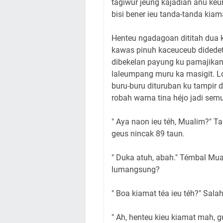
tagiwur jeung kajadian anu keu
bisi bener ieu tanda-tanda kiama
Henteu ngadagoan dititah dua 
kawas pinuh kaceuceub didedetk
dibekelan payung ku pamajikan. 
laleumpang muru ka masigit. L
buru-buru dituruban ku tampir d
robah warna tina héjo jadi semu
" Aya naon ieu téh, Mualim?" 
geus nincak 89 taun.
" Duka atuh, abah." Témbal Mua
lumangsung?
" Boa kiamat téa ieu téh?" Sal
" Ah, henteu kieu kiamat mah, g