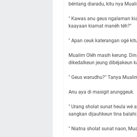
béntang diaradu, kitu nya Mual
" Kawas anu geus ngalaman kia
kaayaan kiamat manéh téh?"
" Apan ceuk katerangan ogé kit
Mualim Oléh masih kerung. Din
dikedalkeun jeung dibéjakeun 
" Geus warudhu?" Tanya Mualim
Anu aya di masigit arunggeuk.
" Urang sholat sunat heula wé
sangkan dijauhkeun tina balahi.
" Niatna sholat sunat naon, Mu