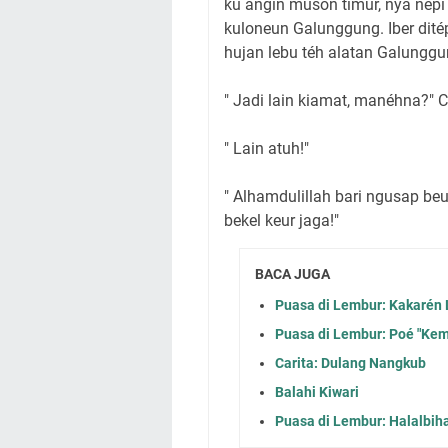
ku angin muson timur, nya nep
kuloneun Galunggung. Iber ditép
hujan lebu téh alatan Galunggu
" Jadi lain kiamat, manéhna?" 
" Lain atuh!"
" Alhamdulillah bari ngusap be
bekel keur jaga!"
BACA JUGA
Puasa di Lembur: Kakarén 
Puasa di Lembur: Poé "Ke
Carita: Dulang Nangkub
Balahi Kiwari
Puasa di Lembur: Halalbiha