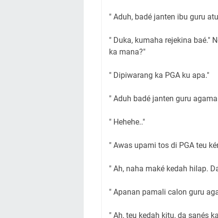
" Aduh, badé janten ibu guru at
" Duka, kumaha rejekina baé." 
ka mana?"
" Dipiwarang ka PGA ku apa."
" Aduh badé janten guru agama
" Hehehe.."
" Awas upami tos di PGA teu ké
" Ah, naha maké kedah hilap. D
" Apanan pamali calon guru ag
" Ah, teu kedah kitu, da sanés