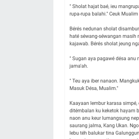
" Sholat hajat baé, ieu mangru
rupa-rupa balahi." Ceuk Mualim
Bérés nedunan sholat disambun
haté séwang-séwangan masih n
kajawab. Bérés sholat jeung n
" Sugan aya pagawé désa anu mé
jama'ah.
" Teu aya iber nanaon. Mangku
Masuk Désa, Mualim."
Kaayaan lembur karasa simpé, d
ditémbalan ku keketok hayam bi
naon anu keur lumangsung nepi 
saurang jalma, Kang Ukan. Ngo
lebu téh balukar tina Galunggun