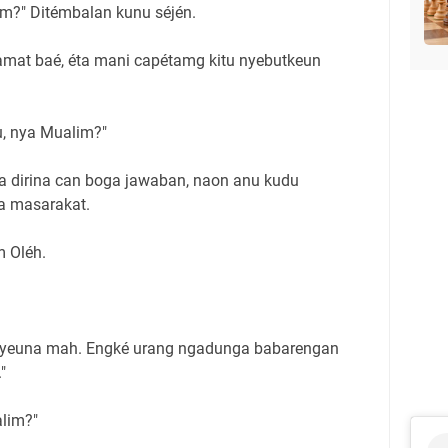
im?" Ditémbalan kunu séjén.
mat baé, éta mani capétamg kitu nyebutkeun
u, nya Mualim?"
a dirina can boga jawaban, naon anu kudu
ka masarakat.
 Oléh.
 ayeuna mah. Engké urang ngadunga babarengan
"
alim?"