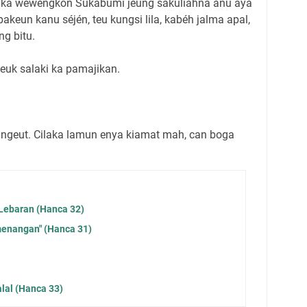
i ka wewengkon Sukabumi jeung sakuliahna anu aya
akeun kanu séjén, teu kungsi lila, kabéh jalma apal,
ng bitu.
Ceuk salaki ka pamajikan.
ungeut. Cilaka lamun enya kiamat mah, can boga
Lebaran (Hanca 32)
menangan" (Hanca 31)
lal (Hanca 33)