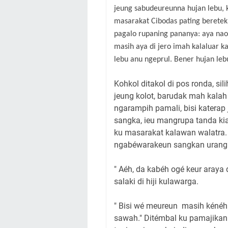
jeung sabudeureunna hujan lebu, 
masarakat Cibodas pating beretek
pagalo rupaning pananya: aya nao
masih aya di jero imah kalaluar k
lebu anu ngeprul. Bener hujan leb
Kohkol ditakol di pos ronda, sil
jeung kolot, barudak mah kalah 
ngarampih pamali, bisi katerap j
sangka, ieu mangrupa tanda ki
ku masarakat kalawan walatra.
ngabéwarakeun sangkan urang 
" Aéh, da kabéh ogé keur araya
salaki di hiji kulawarga.
" Bisi wé meureun masih kénéh
sawah." Ditémbal ku pamajikan