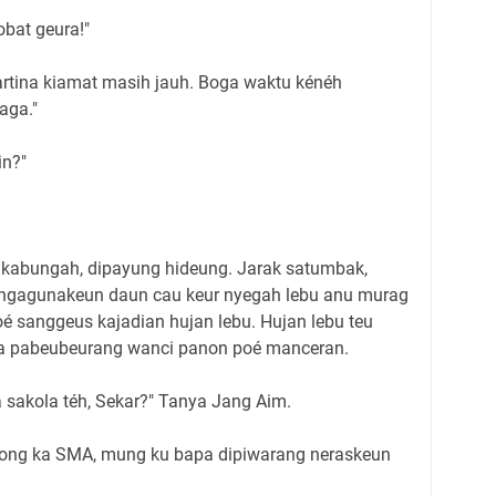
obat geura!"
hartina kiamat masih jauh. Boga waktu kénéh
aga."
in?"
kabungah, dipayung hideung. Jarak satumbak,
ngagunakeun daun cau keur nyegah lebu anu murag
oé sanggeus kajadian hujan lebu. Hujan lebu teu
bisa pabeubeurang wanci panon poé manceran.
sakola téh, Sekar?" Tanya Jang Aim.
yong ka SMA, mung ku bapa dipiwarang neraskeun