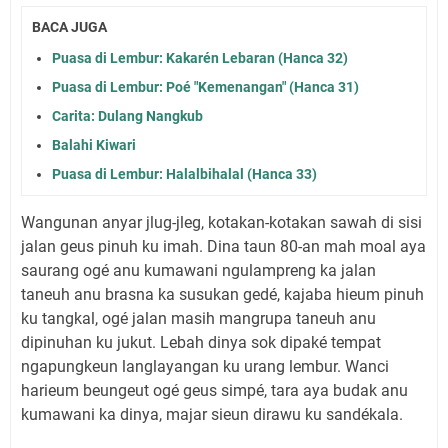
BACA JUGA
Puasa di Lembur: Kakarén Lebaran (Hanca 32)
Puasa di Lembur: Poé "Kemenangan" (Hanca 31)
Carita: Dulang Nangkub
Balahi Kiwari
Puasa di Lembur: Halalbihalal (Hanca 33)
Wangunan anyar jlug-jleg, kotakan-kotakan sawah di sisi
jalan geus pinuh ku imah. Dina taun 80-an mah moal aya
saurang ogé anu kumawani ngulampreng ka jalan
taneuh anu brasna ka susukan gedé, kajaba hieum pinuh
ku tangkal, ogé jalan masih mangrupa taneuh anu
dipinuhan ku jukut. Lebah dinya sok dipaké tempat
ngapungkeun langlayangan ku urang lembur. Wanci
harieum beungeut ogé geus simpé, tara aya budak anu
kumawani ka dinya, majar sieun dirawu ku sandékala.