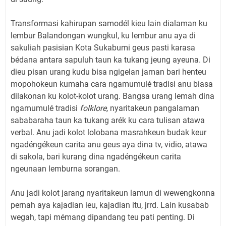
Transformasi kahirupan samodél kieu lain dialaman ku
lembur Balandongan wungkul, ku lembur anu aya di
sakuliah pasisian Kota Sukabumi geus pasti karasa
bédana antara sapuluh taun ka tukang jeung ayeuna. Di
dieu pisan urang kudu bisa ngigelan jaman bari henteu
mopohokeun kumaha cara ngamumulé tradisi anu biasa
dilakonan ku kolot-kolot urang. Bangsa urang lemah dina
ngamumulé tradisi
folklore,
nyaritakeun pangalaman
sababaraha taun ka tukang arék ku cara tulisan atawa
verbal. Anu jadi kolot lolobana masrahkeun budak keur
ngadéngékeun carita anu geus aya dina tv, vidio, atawa
di sakola, bari kurang dina ngadéngékeun carita
ngeunaan lemburna sorangan.
Anu jadi kolot jarang nyaritakeun lamun di wewengkonna
pernah aya kajadian ieu, kajadian itu, jrrd. Lain kusabab
wegah, tapi mémang dipandang teu pati penting. Di