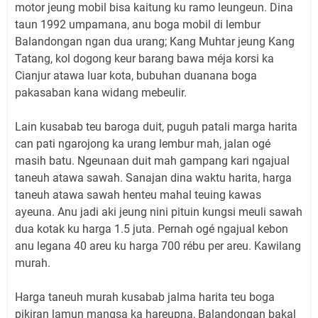
motor jeung mobil bisa kaitung ku ramo leungeun. Dina
taun 1992 umpamana, anu boga mobil di lembur
Balandongan ngan dua urang; Kang Muhtar jeung Kang
Tatang, kol dogong keur barang bawa méja korsi ka
Cianjur atawa luar kota, bubuhan duanana boga
pakasaban kana widang mebeulir.
Lain kusabab teu baroga duit, puguh patali marga harita
can pati ngarojong ka urang lembur mah, jalan ogé
masih batu. Ngeunaan duit mah gampang kari ngajual
taneuh atawa sawah. Sanajan dina waktu harita, harga
taneuh atawa sawah henteu mahal teuing kawas
ayeuna. Anu jadi aki jeung nini pituin kungsi meuli sawah
dua kotak ku harga 1.5 juta. Pernah ogé ngajual kebon
anu legana 40 areu ku harga 700 rébu per areu. Kawilang
murah.
Harga taneuh murah kusabab jalma harita teu boga
pikiran lamun mangsa ka hareupna, Balandongan bakal