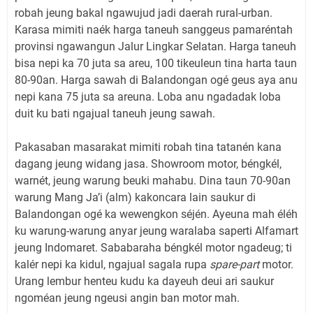
robah jeung bakal ngawujud jadi daerah rural-urban.
Karasa mimiti naék harga taneuh sanggeus pamaréntah
provinsi ngawangun Jalur Lingkar Selatan. Harga taneuh
bisa nepi ka 70 juta sa areu, 100 tikeuleun tina harta taun
80-90an. Harga sawah di Balandongan ogé geus aya anu
nepi kana 75 juta sa areuna. Loba anu ngadadak loba
duit ku bati ngajual taneuh jeung sawah.
Pakasaban masarakat mimiti robah tina tatanén kana
dagang jeung widang jasa. Showroom motor, béngkél,
warnét, jeung warung beuki mahabu. Dina taun 70-90an
warung Mang Ja’i (alm) kakoncara lain saukur di
Balandongan ogé ka wewengkon séjén. Ayeuna mah éléh
ku warung-warung anyar jeung waralaba saperti Alfamart
jeung Indomaret. Sababaraha béngkél motor ngadeug; ti
kalér nepi ka kidul, ngajual sagala rupa
spare-part
motor.
Urang lembur henteu kudu ka dayeuh deui ari saukur
ngoméan jeung ngeusi angin ban motor mah.