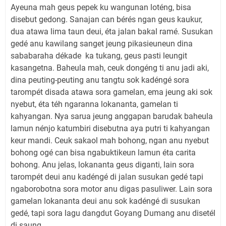
Ayeuna mah geus pepek ku wangunan loténg, bisa
disebut gedong. Sanajan can bérés ngan geus kaukur,
dua atawa lima taun deui, éta jalan bakal ramé. Susukan
gedé anu kawilang sanget jeung pikasieuneun dina
sababaraha dékade ka tukang, geus pasti leungit
kasangetna. Baheula mah, ceuk dongéng ti anu jadi aki,
dina peuting-peuting anu tangtu sok kadéngé sora
tarompét disada atawa sora gamelan, ema jeung aki sok
nyebut, éta téh ngaranna lokananta, gamelan ti
kahyangan. Nya sarua jeung anggapan barudak baheula
lamun nénjo katumbiri disebutna aya putri ti kahyangan
keur mandi. Ceuk sakaol mah bohong, ngan anu nyebut
bohong ogé can bisa ngabuktikeun lamun éta carita
bohong. Anu jelas, lokananta geus diganti, lain sora
tarompét deui anu kadéngé di jalan susukan gedé tapi
ngaborobotna sora motor anu digas pasuliwer. Lain sora
gamelan lokananta deui anu sok kadéngé di susukan
gedé, tapi sora lagu dangdut Goyang Dumang anu disetél
di saung.