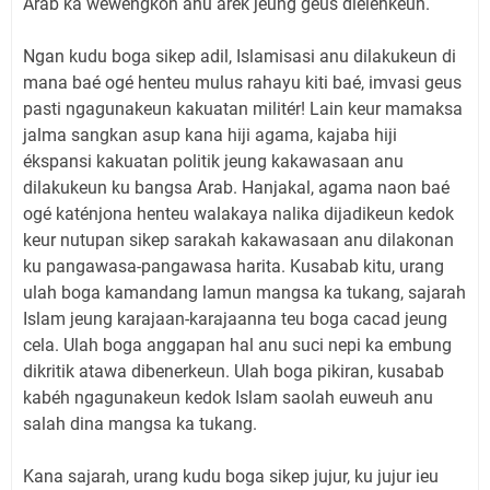
Arab ka wewengkon anu arék jeung geus diéléhkeun.
Ngan kudu boga sikep adil, Islamisasi anu dilakukeun di
mana baé ogé henteu mulus rahayu kiti baé, imvasi geus
pasti ngagunakeun kakuatan militér! Lain keur mamaksa
jalma sangkan asup kana hiji agama, kajaba hiji
ékspansi kakuatan politik jeung kakawasaan anu
dilakukeun ku bangsa Arab. Hanjakal, agama naon baé
ogé katénjona henteu walakaya nalika dijadikeun kedok
keur nutupan sikep sarakah kakawasaan anu dilakonan
ku pangawasa-pangawasa harita. Kusabab kitu, urang
ulah boga kamandang lamun mangsa ka tukang, sajarah
Islam jeung karajaan-karajaanna teu boga cacad jeung
cela. Ulah boga anggapan hal anu suci nepi ka embung
dikritik atawa dibenerkeun. Ulah boga pikiran, kusabab
kabéh ngagunakeun kedok Islam saolah euweuh anu
salah dina mangsa ka tukang.
Kana sajarah, urang kudu boga sikep jujur, ku jujur ieu