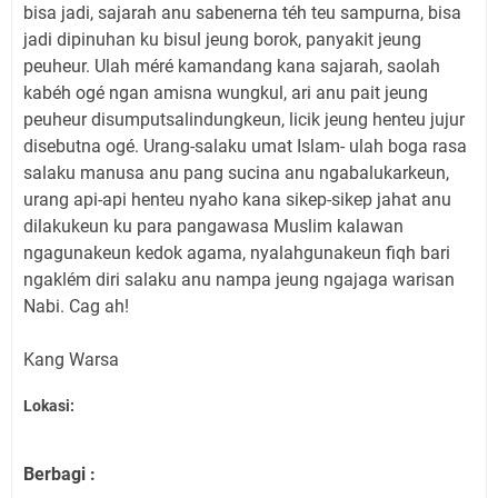
bisa jadi, sajarah anu sabenerna téh teu sampurna, bisa
jadi dipinuhan ku bisul jeung borok, panyakit jeung
peuheur. Ulah méré kamandang kana sajarah, saolah
kabéh ogé ngan amisna wungkul, ari anu pait jeung
peuheur disumputsalindungkeun, licik jeung henteu jujur
disebutna ogé. Urang-salaku umat Islam- ulah boga rasa
salaku manusa anu pang sucina anu ngabalukarkeun,
urang api-api henteu nyaho kana sikep-sikep jahat anu
dilakukeun ku para pangawasa Muslim kalawan
ngagunakeun kedok agama, nyalahgunakeun fiqh bari
ngaklém diri salaku anu nampa jeung ngajaga warisan
Nabi. Cag ah!
Kang Warsa
Lokasi:
Berbagi :