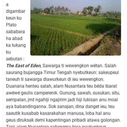
a
digambar
keun ku
Plato
sababara
ha abad
ka tukang
ku
sebutan :
The East of Eden
, Sawarga ti wewengkon wétan. Salah
saurang bujangga Timur Tengah nyebutkeun: sakeupeul
taneuh ti sawarga diawurkeun di ieu wewengkon.
Duanana henteu salah, alam Nusantara teu béda ibarat
awéwé geulis camperenik. Gunung, sawah, susukan, situ,
sempalan, jrrd ngahiji ngajirim jadi hiji lukisan anu moal
aya babandinganna. Sok sanajan, dina danget ieu, teu
saeutik kusabab kasarakahan manusa, loba hal anu
geus diruksak demi kapentingan pribadi atawa golongan.
Tapi, alam Nusantara sabenerna bisa nyukupkeun