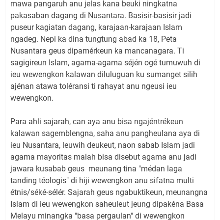
mawa pangaruh anu jelas kana beuki ningkatna
pakasaban dagang di Nusantara. Basisir-basisir jadi
puseur kagiatan dagang, karajaan-karajaan Islam
ngadeg. Nepi ka dina tungtung abad ka 18, Peta
Nusantara geus dipamérkeun ka mancanagara. Ti
sagigireun Islam, agama-agama séjén ogé tumuwuh di
ieu wewengkon kalawan diluluguan ku sumanget silih
ajénan atawa toléransi ti rahayat anu ngeusi ieu
wewengkon.
Para ahli sajarah, can aya anu bisa ngajéntrékeun
kalawan sagemblengna, saha anu pangheulana aya di
ieu Nusantara, leuwih deukeut, naon sabab Islam jadi
agama mayoritas malah bisa disebut agama anu jadi
jawara kusabab geus meunang tina "médan laga
tanding téologis" di hiji wewengkon anu sifatna multi
étnis/séké-sélér. Sajarah geus ngabuktikeun, meunangna
Islam di ieu wewengkon saheuleut jeung dipakéna Basa
Melayu minangka "basa pergaulan" di wewengkon