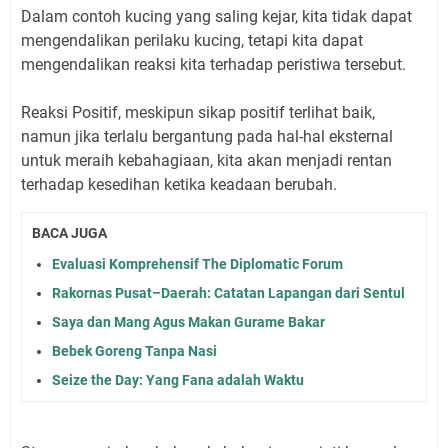
Dalam contoh kucing yang saling kejar, kita tidak dapat
mengendalikan perilaku kucing, tetapi kita dapat
mengendalikan reaksi kita terhadap peristiwa tersebut.
Reaksi Positif, meskipun sikap positif terlihat baik,
namun jika terlalu bergantung pada hal-hal eksternal
untuk meraih kebahagiaan, kita akan menjadi rentan
terhadap kesedihan ketika keadaan berubah.
BACA JUGA
Evaluasi Komprehensif The Diplomatic Forum
Rakornas Pusat–Daerah: Catatan Lapangan dari Sentul
Saya dan Mang Agus Makan Gurame Bakar
Bebek Goreng Tanpa Nasi
Seize the Day: Yang Fana adalah Waktu