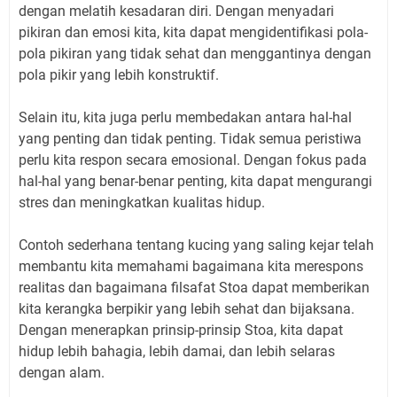
dengan melatih kesadaran diri. Dengan menyadari
pikiran dan emosi kita, kita dapat mengidentifikasi pola-
pola pikiran yang tidak sehat dan menggantinya dengan
pola pikir yang lebih konstruktif.
Selain itu, kita juga perlu membedakan antara hal-hal
yang penting dan tidak penting. Tidak semua peristiwa
perlu kita respon secara emosional. Dengan fokus pada
hal-hal yang benar-benar penting, kita dapat mengurangi
stres dan meningkatkan kualitas hidup.
Contoh sederhana tentang kucing yang saling kejar telah
membantu kita memahami bagaimana kita merespons
realitas dan bagaimana filsafat Stoa dapat memberikan
kita kerangka berpikir yang lebih sehat dan bijaksana.
Dengan menerapkan prinsip-prinsip Stoa, kita dapat
hidup lebih bahagia, lebih damai, dan lebih selaras
dengan alam.