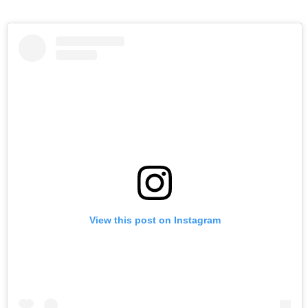
View this post on Instagram