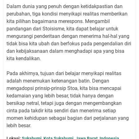
Dalam dunia yang penuh dengan ketidakpastian dan
perubahan, tiga kondisi menyikapi realitas memberikan
kita pilihan bagaimana merespons. Mengambil
pandangan dari Stoisisme, kita dapat belajar untuk
mengurangi penderitaan dengan menerima hal-hal yang
tidak bisa kita ubah dan berfokus pada pengendalian diri
dan kebijaksanaan dalam menghadapi apa yang bisa
kita kendalikan.
Pada akhirnya, tujuan dari belajar menyikapi realitas
adalah menemukan ketenangan batin. Dengan
mengadopsi prinsip-prinsip Stoa, kita bisa mencapai
kedamaian yang lebih besar, tidak hanya dengan
bersikap netral, tetapi juga dengan mengembangkan
cinta pada takdir kita sendiri dan menerima setiap
momen kehidupan sebagai bagian dari perjalanan yang
lebih besar.
Lokasi:
Sukabumi, Kota Sukabumi, Jawa Barat, Indonesia