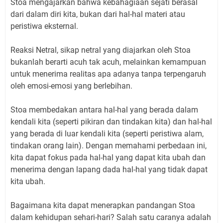
Stoa mengajarkan bahwa kebahagiaan sejati berasal
dari dalam diri kita, bukan dari hal-hal materi atau
peristiwa eksternal.
Reaksi Netral, sikap netral yang diajarkan oleh Stoa
bukanlah berarti acuh tak acuh, melainkan kemampuan
untuk menerima realitas apa adanya tanpa terpengaruh
oleh emosi-emosi yang berlebihan.
Stoa membedakan antara hal-hal yang berada dalam
kendali kita (seperti pikiran dan tindakan kita) dan hal-hal
yang berada di luar kendali kita (seperti peristiwa alam,
tindakan orang lain). Dengan memahami perbedaan ini,
kita dapat fokus pada hal-hal yang dapat kita ubah dan
menerima dengan lapang dada hal-hal yang tidak dapat
kita ubah.
Bagaimana kita dapat menerapkan pandangan Stoa
dalam kehidupan sehari-hari? Salah satu caranya adalah