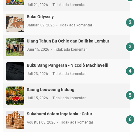
Juli 21, 2026
Tidak ada komentar
Buku Odyssey
Januari 09, 2026
Tidak ada komentar
Ulang Tahun Bu Ochie dan Balik ka Lembur
Juni 15, 2026
Tidak ada komentar
Buku Sang Pangeran - Niccolò Machiavelli
Juli 23, 2026
Tidak ada komentar
Saung Leuweung Indung
Juli 15, 2026
Tidak ada komentar
Sukabumi dalam Ingatanku: Catur
Agustus 03, 2026
Tidak ada komentar