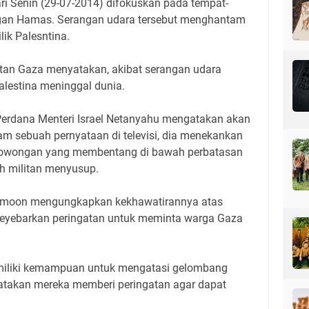
ari Senin (29-07-2014) difokuskan pada tempat-
gan Hamas. Serangan udara tersebut menghantam
ik Palesntina.
atan Gaza menyatakan, akibat serangan udara
Palestina meninggal dunia.
 Perdana Menteri Israel Netanyahu mengatakan akan
am sebuah pernyataan di televisi, dia menekankan
rowongan yang membentang di bawah perbatasan
h militan menyusup.
Ki-moon mengungkapkan kekhawatirannya atas
meyebarkan peringatan untuk meminta warga Gaza
miliki kemampuan untuk mengatasi gelombang
atakan mereka memberi peringatan agar dapat