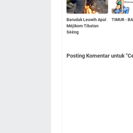
Barudak Leuwih Apal
TIMUR - B
Méjikom Tibatan
Sééng
Posting Komentar untuk "Ce