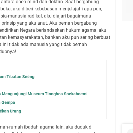
, antara open mind dan doktrin. Saat bergabung
buka, aku diberi kebebasan menjelajahi apa pun,
sia-manusia radikal, aku diajari bagaimana
prinsip yang aku anut. Aku pernah bergabung
endirikan Negara berlandaskan hukum agama, aku
atan kemasyarakatan, bahkan aku pun sering berbuat
a ini tidak ada manusia yang tidak pernah
dupnya!
kom Tibatan Sééng
ya Mengunjungi Museum Tionghoa Soekaboemi
an Gempa
ékan Urang
mah-rumah ibadah agama lain, aku duduk di