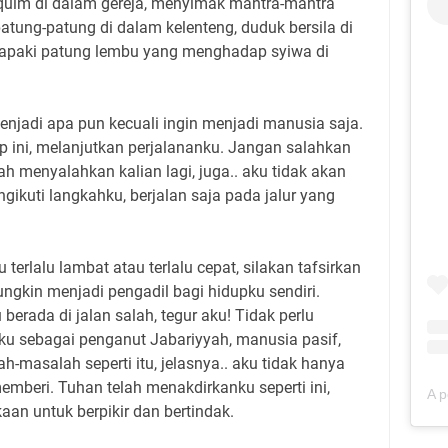
quim di dalam gereja, menyimak mantra-mantra
tung-patung di dalam kelenteng, duduk bersila di
apaki patung lembu yang menghadap syiwa di
njadi apa pun kecuali ingin menjadi manusia saja.
p ini, melanjutkan perjalananku. Jangan salahkan
h menyalahkan kalian lagi, juga.. aku tidak akan
gikuti langkahku, berjalan saja pada jalur yang
terlalu lambat atau terlalu cepat, silakan tafsirkan
ungkin menjadi pengadil bagi hidupku sendiri.
berada di jalan salah, tegur aku! Tidak perlu
ku sebagai penganut Jabariyyah, manusia pasif,
ah-masalah seperti itu, jelasnya.. aku tidak hanya
emberi. Tuhan telah menakdirkanku seperti ini,
an untuk berpikir dan bertindak.