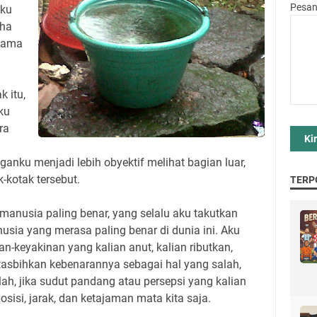
Pesa
aku
aha
lama
k itu,
ku
ra
ganku menjadi lebih obyektif melihat bagian luar,
-kotak tersebut.
TERP
 manusia paling benar, yang selalu aku takutkan
usia yang merasa paling benar di dunia ini. Aku
-keyakinan yang kalian anut, kalian ributkan,
 tasbihkan kebenarannya sebagai hal yang salah,
lah, jika sudut pandang atau persepsi yang kalian
sisi, jarak, dan ketajaman mata kita saja.