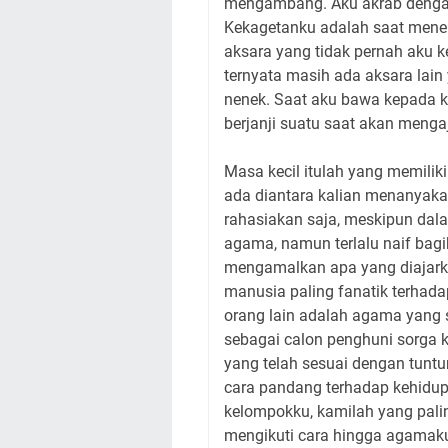
mengambang. Aku akrab dengan 
Kekagetanku adalah saat menem
aksara yang tidak pernah aku k
ternyata masih ada aksara lain
nenek. Saat aku bawa kepada ka
berjanji suatu saat akan menga
Masa kecil itulah yang memilik
ada diantara kalian menanyakan
rahasiakan saja, meskipun dalam
agama, namun terlalu naif bagik
mengamalkan apa yang diajark
manusia paling fanatik terhad
orang lain adalah agama yang 
sebagai calon penghuni sorga k
yang telah sesuai dengan tuntu
cara pandang terhadap kehidupa
kelompokku, kamilah yang palin
mengikuti cara hingga agamaku!