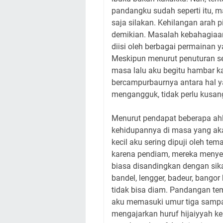
pandangku sudah seperti itu, m
saja silakan. Kehilangan arah p
demikian. Masalah kebahagiaan
diisi oleh berbagai permainan 
Meskipun menurut penuturan seo
masa lalu aku begitu hambar ka
bercampurbaurnya antara hal y
mengangguk, tidak perlu kusangg
Menurut pendapat beberapa ahli
kehidupannya di masa yang aka
kecil aku sering dipuji oleh te
karena pendiam, mereka menye
biasa disandingkan dengan si
bandel, lengger, badeur, bango
tidak bisa diam. Pandangan te
aku memasuki umur tiga sampai
mengajarkan huruf hijaiyyah ke