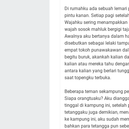
Di rumahku ada sebuah lemari pa
pintu kanan. Setiap pagi setel
Wajahku sering menampakkan ha
wajah sosok mahluk bergigi ta
Awalnya aku bertanya dalam hat
disebutkan sebagai lelaki tampa
empat tokoh punawakawan dal
begitu buruk, akankah kalian d
kalian atau mereka tahu denga
antara kalian yang berlari tun
saat topengku terbuka.
Beberapa teman sekampung per
Siapa orangtuaku? Aku diangga
tinggal di kampung ini, setela
tetanggaku juga demikian, men
ke kampung ini, aku sudah mem
bahkan para tetangga pun seben