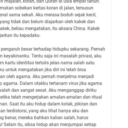
majalah, koran, dan Quran di usia empat tahun.
ukan sobekan kertas koran di jalan, tersusun
enal sama sekali. Aku merasa bodoh sejak kecil,
 yang tidak dan belum diajarkan oleh kakek dan
kek, beliau mengatakan, itu aksara China. Kakek
jarkan itu kepadaku.
i pengaruh besar terhadap hidupku sekarang. Pernah
 keyakinanku. Tentu saja ini masalah privasi, aku
 kartu identitas tertulis jelas nama salah satu
u untuk mengatakan jika diri ini telah bisa
an oleh agama. Aku pernah menjelma menjadi
ap agama. Dalam otakku tertanam virus jika agama
salah dan sangat sesat. Aku menganggap diriku
etika telah mengerjakan amalan-amalan dan ritual
nan. Saat itu aku hidup dalam kotak, pikiran dan
n terdistorsi, yang aku lihat hanya aku dan
g benar, mereka bahkan kalian salah, harus
 Selain itu, siksa hidup akan menjumpai setiap