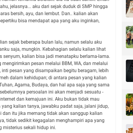
tahu, jelasnya... aku dari sejak duduk di SMP hingga
ras bersih, ayu, dan lembut. Dan.. kalian akan
epertiku bisa mendapat apa yang aku inginkan,
alian sejak beberapa bulan lalu, namun selalu aku
anku saja, mungkin. Kebahagian selalu kalian lihat
s senyum, kalian bisa jadi menatapku berlama-lama.
ng mengirimkan pesan melalui BBM, WA, dan melalui
, inti pesan yang disampaikan begitu beragam, lebih
eh dalam kehidupan; di antara pesan yang kalian
Tuhan, Agama, Budaya, dan hal apa saja yang sama
a sebelumnya persoalan ini akan menjadi sesuatu -
 internet dan kemajuan ini. Aku bukan tidak mau
ng kalian tanya, jawabku padat saja, jalani jidup,
ni dan itu jika memang tidak akan sanggup kalian
nya, tidak sedikit kegagalan menghampiri apa yang
misterius sekali hidup ini.