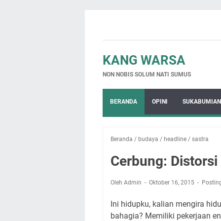
KANG WARSA
NON NOBIS SOLUM NATI SUMUS
BERANDA
OPINI
SUKABUMIAN
Beranda
/
budaya
/
headline
/
sastra
Cerbung: Distorsi
Oleh Admin
Oktober 16, 2015
Postin
Ini hidupku, kalian mengira hid
bahagia? Memiliki pekerjaan en