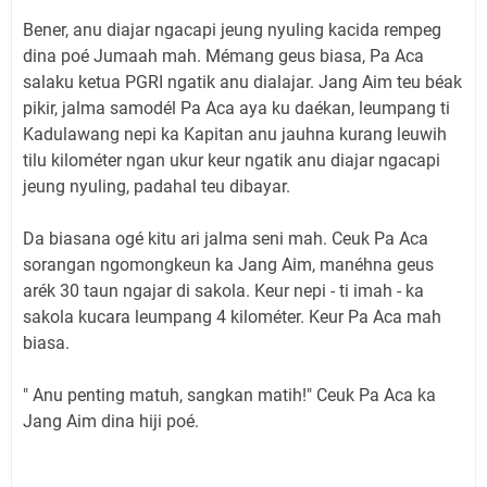
Bener, anu diajar ngacapi jeung nyuling kacida rempeg
dina poé Jumaah mah. Mémang geus biasa, Pa Aca
salaku ketua PGRI ngatik anu dialajar. Jang Aim teu béak
pikir, jalma samodél Pa Aca aya ku daékan, leumpang ti
Kadulawang nepi ka Kapitan anu jauhna kurang leuwih
tilu kilométer ngan ukur keur ngatik anu diajar ngacapi
jeung nyuling, padahal teu dibayar.
Da biasana ogé kitu ari jalma seni mah. Ceuk Pa Aca
sorangan ngomongkeun ka Jang Aim, manéhna geus
arék 30 taun ngajar di sakola. Keur nepi - ti imah - ka
sakola kucara leumpang 4 kilométer. Keur Pa Aca mah
biasa.
" Anu penting matuh, sangkan matih!" Ceuk Pa Aca ka
Jang Aim dina hiji poé.