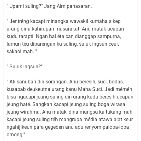
" Upami suling?" Jang Aim panasaran.
" Jentréng kacapi minangka wawakil kumaha sikep
urang dina kahirupan masarakat. Anu matak ucapan
kudu tarapti. Ngan hal éta can dianggap sampurna,
lamun teu dibarengan ku suling, suluk ingsun ceuk
sakaol mah. "
" Suluk ingsun?"
" Ati sanubari diri sorangan. Anu beresih, suci, bodas,
kusabab deukeutna urang kanu Maha Suci. Jadi méméh
bisa ngacapi jeung suling diri urang kudu beresih ucapan
jeung haté. Sangkan kacapi jeung suling boga wirasa
jeung wirahma. Anu matak, dina mangsa ka tukang mah
kacapi jeung suling téh mangrupa média atawa alat keur
ngahijikeun para gegedén anu adu renyom paloba-loba
omong."