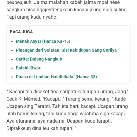
peupeujeuh. Jalma malahan kabéh jalma moal hésé
sangkan bisa ngajentréngkeun kacapi jeung niup suling.
Tapi urang kudu nyaho.
BACA JUGA
Ménak Anyar (Hanca Ka-15)
Pinangan dari Selatan: Sisi Kehidupan Sang Gerilya
Carita: Dulang Nangkub
Balahi Kiwari
Puasa di Lembur: Halalbihalal (Hanca 33)
" Kacapi téh dicokot tina saripati kahirupan urang, Jang."
Ceuk Ki Méméd. "Kacapi..." Tarang semu kerung. " Kadé
Ucapan sing Tarapti. Tah èta harti kacapi. Ucapan urang
ulah harus teuing, tapi kudu boga wirahma siga kacapi.
Aya aturanna, aya nada-na. Ucapan kudu tarapti.
Diprakkeun dina ieu kahirupan. "