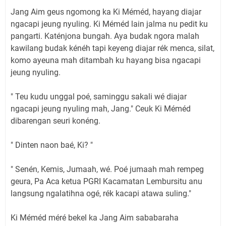
Jang Aim geus ngomong ka Ki Méméd, hayang diajar
ngacapi jeung nyuling. Ki Méméd lain jalma nu pedit ku
pangarti. Katénjona bungah. Aya budak ngora malah
kawilang budak kénéh tapi keyeng diajar rék menca, silat,
komo ayeuna mah ditambah ku hayang bisa ngacapi
jeung nyuling.
" Teu kudu unggal poé, saminggu sakali wé diajar
ngacapi jeung nyuling mah, Jang." Ceuk Ki Méméd
dibarengan seuri konéng.
" Dinten naon baé, Ki? "
" Senén, Kemis, Jumaah, wé. Poé jumaah mah rempeg
geura, Pa Aca ketua PGRI Kacamatan Lembursitu anu
langsung ngalatihna ogé, rék kacapi atawa suling."
Ki Méméd méré bekel ka Jang Aim sababaraha