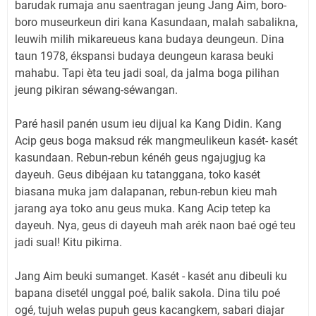
barudak rumaja anu saentragan jeung Jang Aim, boro-
boro museurkeun diri kana Kasundaan, malah sabalikna,
leuwih milih mikareueus kana budaya deungeun. Dina
taun 1978, ékspansi budaya deungeun karasa beuki
mahabu. Tapi èta teu jadi soal, da jalma boga pilihan
jeung pikiran séwang-séwangan.
Paré hasil panén usum ieu dijual ka Kang Didin. Kang
Acip geus boga maksud rék mangmeulikeun kasét- kasét
kasundaan. Rebun-rebun kénéh geus ngajugjug ka
dayeuh. Geus dibéjaan ku tatanggana, toko kasét
biasana muka jam dalapanan, rebun-rebun kieu mah
jarang aya toko anu geus muka. Kang Acip tetep ka
dayeuh. Nya, geus di dayeuh mah arék naon baé ogé teu
jadi sual! Kitu pikirna.
Jang Aim beuki sumanget. Kasét - kasét anu dibeuli ku
bapana disetél unggal poé, balik sakola. Dina tilu poé
ogé, tujuh welas pupuh geus kacangkem, sabari diajar