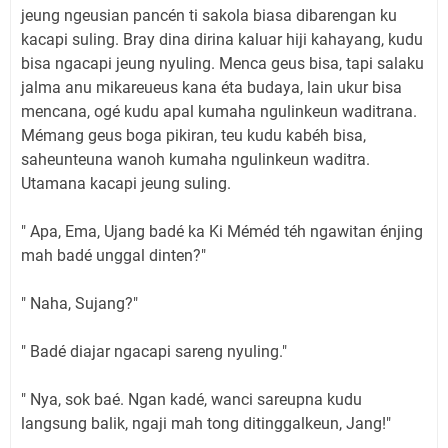
jeung ngeusian pancén ti sakola biasa dibarengan ku
kacapi suling. Bray dina dirina kaluar hiji kahayang, kudu
bisa ngacapi jeung nyuling. Menca geus bisa, tapi salaku
jalma anu mikareueus kana éta budaya, lain ukur bisa
mencana, ogé kudu apal kumaha ngulinkeun waditrana.
Mémang geus boga pikiran, teu kudu kabéh bisa,
saheunteuna wanoh kumaha ngulinkeun waditra.
Utamana kacapi jeung suling.
" Apa, Ema, Ujang badé ka Ki Méméd téh ngawitan énjing
mah badé unggal dinten?"
" Naha, Sujang?"
" Badé diajar ngacapi sareng nyuling."
" Nya, sok baé. Ngan kadé, wanci sareupna kudu
langsung balik, ngaji mah tong ditinggalkeun, Jang!"