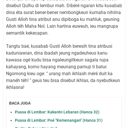
disebut Qulhu di lembur mah. Dibéré ngaran kitu kusabab
dina éta surat bener-bener nembongkeun kumaha nihilna
Gusti Alloh tina atribut anu dipiboga ku mahluk, geuning
Alloh téh Maha Nol. Lain hartina euweuh, ieu mangrupa
semantik kekecapan.
Tangtu baé, kusabab Gusti Alloh beresih tina atribusi
kaduniawian, dina ibadah jeung ngadeuheus kanu
kawasa ogé kudu bisa ngaleungitkeun sagala rupa
kahayang, komo hayang meunang pamuji ti batur.
Ngomong kieu oge: " urang mah ikhlash méré duit ka
manéh téh! " geus teu bisa disebut ikhlas, da nyebutkeun
ikhlasna!
BACA JUGA
Puasa di Lembur: Kakarén Lebaran (Hanca 32)
Puasa di Lembur: Poé "Kemenangan" (Hanca 31)