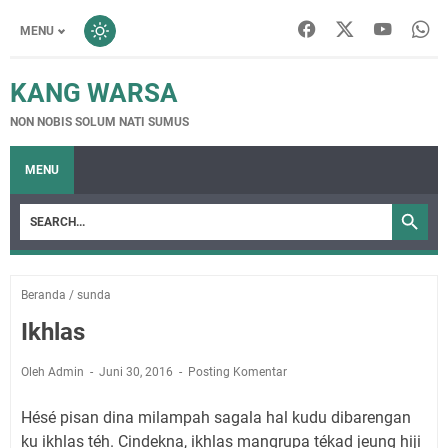
MENU
KANG WARSA
NON NOBIS SOLUM NATI SUMUS
MENU
Beranda
/
sunda
Ikhlas
Oleh Admin
Juni 30, 2016
Posting Komentar
Hésé pisan dina milampah sagala hal kudu dibarengan
ku ikhlas téh. Cindekna, ikhlas mangrupa tékad jeung hiji