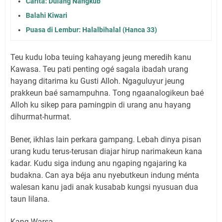
Carita: Dulang Nangkub
Balahi Kiwari
Puasa di Lembur: Halalbihalal (Hanca 33)
Teu kudu loba teuing kahayang jeung meredih kanu
Kawasa. Teu pati penting ogé sagala ibadah urang
hayang ditarima ku Gusti Alloh. Ngaguluyur jeung
prakkeun baé samampuhna. Tong ngaanalogikeun baé
Alloh ku sikep para pamingpin di urang anu hayang
dihurmat-hurmat.
Bener, ikhlas lain perkara gampang. Lebah dinya pisan
urang kudu terus-terusan diajar hirup narimakeun kana
kadar. Kudu siga indung anu ngaping ngajaring ka
budakna. Can aya béja anu nyebutkeun indung ménta
walesan kanu jadi anak kusabab kungsi nyusuan dua
taun lilana.
Kang Warsa