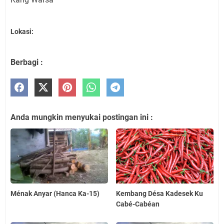
Lokasi:
Berbagi :
Anda mungkin menyukai postingan ini :
Ménak Anyar (Hanca Ka-15)
Kembang Désa Kadesek Ku
Cabé-Cabéan