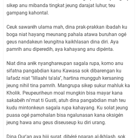
sikep anu mibanda tingkat jeung darajat luhur, teu
gampang kahontal.
Ceuk sawaréh ulama mah, dina prak-prakkan ibadah ku
boga niat hayang meunang pahala atawa buruhan ogé
geus nandakeun leungitna kaikhlasan dina diri. Aya
pamrih anu diperedih, aya kahayang anu dipénta.
Niat dina arék nyanghareupan sagala rupa, komo anu
sifatna pangabdian kanu Kawasa sok dibarengan ku
lafadz niat "lillaahi ta'ala", hartina mungguh kersaning
jeung nihil tina pamrih. Mangrupa sikep sukur mahluk ka
Kholik. Peupeuriheun moal mungkin bisa mayar kana
sakabéh ni'mat ti Gusti, atuh dina pangabdian mah teu
kudu mintonkeun sagala rupa kahayang. Ku solat jeung
puasa ogé pamohalan bisa ngalunasan kana oksigén
jeung hawa anu geus diseuseup ku diri urang.
Dina Qur'an aya hiji surat, dibéré ngaran al-Ikhlash, sok