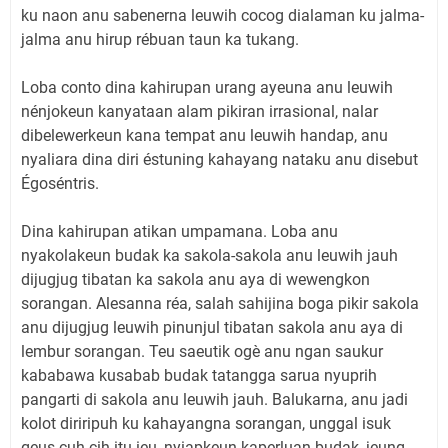
ku naon anu sabenerna leuwih cocog dialaman ku jalma-
jalma anu hirup rébuan taun ka tukang.
Loba conto dina kahirupan urang ayeuna anu leuwih
nénjokeun kanyataan alam pikiran irrasional, nalar
dibelewerkeun kana tempat anu leuwih handap, anu
nyaliara dina diri éstuning kahayang nataku anu disebut
Égoséntris.
Dina kahirupan atikan umpamana. Loba anu
nyakolakeun budak ka sakola-sakola anu leuwih jauh
dijugjug tibatan ka sakola anu aya di wewengkon
sorangan. Alesanna réa, salah sahijina boga pikir sakola
anu dijugjug leuwih pinunjul tibatan sakola anu aya di
lembur sorangan. Teu saeutik ogè anu ngan saukur
kababawa kusabab budak tatangga sarua nyuprih
pangarti di sakola anu leuwih jauh. Balukarna, anu jadi
kolot diriripuh ku kahayangna sorangan, unggal isuk
geus cuh cih itu ieu, nyiapkeun kaperluan budak, jeung