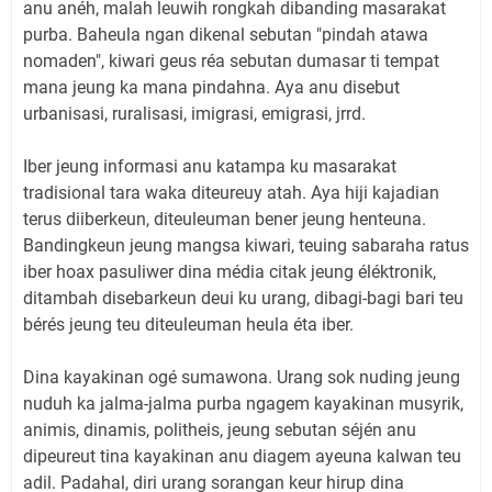
anu anéh, malah leuwih rongkah dibanding masarakat
purba. Baheula ngan dikenal sebutan "pindah atawa
nomaden", kiwari geus réa sebutan dumasar ti tempat
mana jeung ka mana pindahna. Aya anu disebut
urbanisasi, ruralisasi, imigrasi, emigrasi, jrrd.
Iber jeung informasi anu katampa ku masarakat
tradisional tara waka diteureuy atah. Aya hiji kajadian
terus diiberkeun, diteuleuman bener jeung henteuna.
Bandingkeun jeung mangsa kiwari, teuing sabaraha ratus
iber hoax pasuliwer dina média citak jeung éléktronik,
ditambah disebarkeun deui ku urang, dibagi-bagi bari teu
bérés jeung teu diteuleuman heula éta iber.
Dina kayakinan ogé sumawona. Urang sok nuding jeung
nuduh ka jalma-jalma purba ngagem kayakinan musyrik,
animis, dinamis, politheis, jeung sebutan séjén anu
dipeureut tina kayakinan anu diagem ayeuna kalwan teu
adil. Padahal, diri urang sorangan keur hirup dina