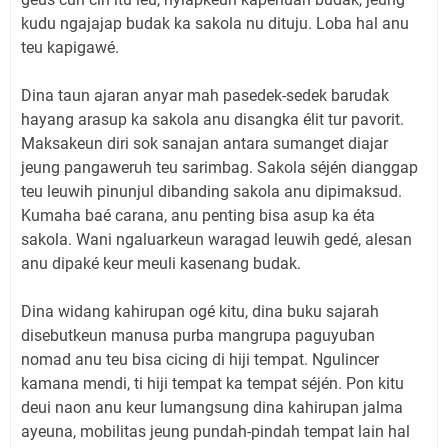
kudu ngajajap budak ka sakola nu dituju. Loba hal anu
teu kapigawé.
Dina taun ajaran anyar mah pasedek-sedek barudak
hayang arasup ka sakola anu disangka élit tur pavorit.
Maksakeun diri sok sanajan antara sumanget diajar
jeung pangaweruh teu sarimbag. Sakola séjén dianggap
teu leuwih pinunjul dibanding sakola anu dipimaksud.
Kumaha baé carana, anu penting bisa asup ka éta
sakola. Wani ngaluarkeun waragad leuwih gedé, alesan
anu dipaké keur meuli kasenang budak.
Dina widang kahirupan ogé kitu, dina buku sajarah
disebutkeun manusa purba mangrupa paguyuban
nomad anu teu bisa cicing di hiji tempat. Ngulincer
kamana mendi, ti hiji tempat ka tempat séjén. Pon kitu
deui naon anu keur lumangsung dina kahirupan jalma
ayeuna, mobilitas jeung pundah-pindah tempat lain hal