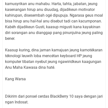
kamusyrikan anu mahabu. Harta, tahta, jabatan, jeung
kasenangan hirup anu diuudag, dijadikeun motivator
kahirupan, disesembah ogé dipupuja. Ngarasa geus moal
bisa hirup anu hal-hal anu disebut tadi can kacumponan.
Kabéh dijadikeun Gusti, kaasup migusti kana kayakinan
diri sorangan anu dianggap pang pinunjulna jeung paling
bener.
Kaasup kuring, dina jaman kamajuan jeung kamotékaran
téknologi leuwih loba mencétan keyboard HP jeung
komputer tibatan nyebut jeung ngawiridkeun kaagungan
Anu Maha Kawasa dina haté.
Kang Warsa
Dikirim dari ponsel cerdas BlackBerry 10 saya dengan jari
ngan Indosat.