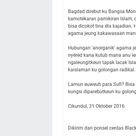
Bagdad direbut ku Bangsa Mong
kamotékaran pamikiran Islam, di
bisa dicokot tina éta kajadian.
agama jeung kakawasaan mang
Hubungan 'anorganik' agama je
nyéréd kana kutub mana anu le
ngaleungitkeun tapak lacak Isl
kaislaman ku golongan radikal.
Lamun euweuh para Sufi? Bisa j
kungsi diparebutkeun ku golo
Cikundul, 31 Oktober 2016
Dikirim dari ponsel cerdas Blac