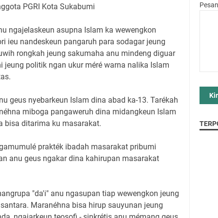
Pesa
nggota PGRI Kota Sukabumi
l nu ngajelaskeun asupna Islam ka wewengkon
éori ieu nandeskeun pangaruh para sodagar jeung
leuwih rongkah jeung sakumaha anu mindeng diguar
 jeung politik ngan ukur méré warna nalika Islam
tas.
anu geus nyebarkeun Islam dina abad ka-13. Tarékah
ranéhna miboga pangaweruh dina midangkeun Islam
a bisa ditarima ku masarakat.
TERP
 ngamumulé prakték ibadah masarakat pribumi
an anu geus ngakar dina kahirupan masarakat
 mangrupa "da'i" anu ngasupan tiap wewengkon jeung
usantara. Maranéhna bisa hirup sauyunan jeung
da, ngajarkeun teosofi - sinkrétis anu mémang geus