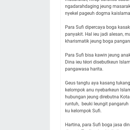
ngadarahdaging jeung masaraka
nyekel pageuh dogma kaislam
Para Sufi dipercaya boga kasa
panyakit. Hal ieu jadi alesan,
kharismatik jeung boga pangar
Para Sufi bisa kawin jeung an
Dina ieu téori disebutkeun Isla
pangawasa harita.
Geus tangtu aya kasang tukang
kelompok anu nyebarkeun Islam
hubungan jeung direbutna Kota
runtuh, beuki leungit pangaruh k
ku kelompok Sufi.
Hartina, para Sufi boga jasa d