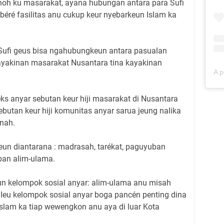
anoh ku masarakat, ayana hubungan antara para Sufi
ibéré fasilitas anu cukup keur nyebarkeun Islam ka
 Sufi geus bisa ngahubungkeun antara pasualan
kayakinan masarakat Nusantara tina kayakinan
ks anyar sebutan keur hiji masarakat di Nusantara
ebutan keur hiji komunitas anyar sarua jeung nalika
inah.
eun diantarana : madrasah, tarékat, paguyuban
ban alim-ulama.
 kelompok sosial anyar: alim-ulama anu misah
 Ieu kelompok sosial anyar boga pancén penting dina
lam ka tiap wewengkon anu aya di luar Kota