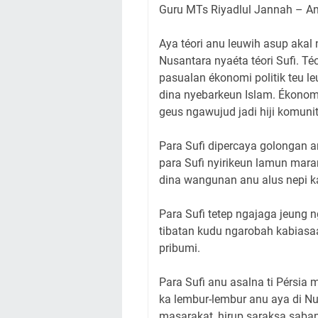
Guru MTs Riyadlul Jannah – A
Aya téori anu leuwih asup aka
Nusantara nyaéta téori Sufi. T
pasualan ékonomi politik teu 
dina nyebarkeun Islam. Ékonomi
geus ngawujud jadi hiji komuni
Para Sufi dipercaya golongan 
para Sufi nyirikeun lamun ma
dina wangunan anu alus nepi k
Para Sufi tetep ngajaga jeung
tibatan kudu ngarobah kabiasa
pribumi.
Para Sufi anu asalna ti Pérsia
ka lembur-lembur anu aya di N
masarakat, hirup saraksa saban