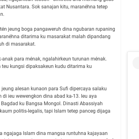
t Nusantara. Sok sanajan kitu, maranéhna tetep
an.
ktén jeung boga pangaweruh dina ngubaran rupaning
 maranéhna ditarima ku masarakat malah dipandang
uh di masarakat.
ak-anak para ménak, ngalahirkeun turunan ménak.
m teu kungsi dipaksakeun kudu ditarima ku
 jeung alesan kunaon para Sufi dipercaya salaku
 di ieu wewengkon dina abad ka-13. Ieu aya
 Bagdad ku Bangsa Mongol. Dinasti Abassiyah
aum politis-legalis, tapi Islam tetep panceg dijaga
ina ngajaga Islam dina mangsa runtuhna kajayaan