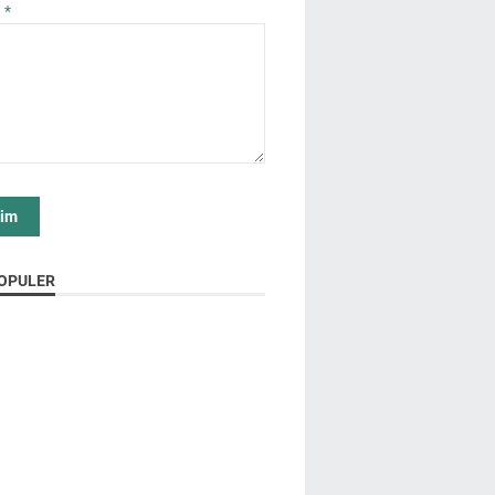
n
*
OPULER