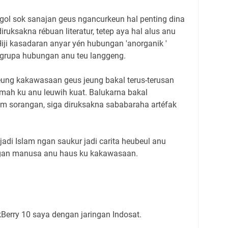
ol sok sanajan geus ngancurkeun hal penting dina
ruksakna rébuan literatur, tetep aya hal alus anu
 Hiji kasadaran anyar yén hubungan 'anorganik '
rupa hubungan anu teu langgeng.
ung kakawasaan geus jeung bakal terus-terusan
mah ku anu leuwih kuat. Balukarna bakal
am sorangan, siga diruksakna sababaraha artéfak
adi Islam ngan saukur jadi carita heubeul anu
ngan manusa anu haus ku kakawasaan.
kBerry 10 saya dengan jaringan Indosat.