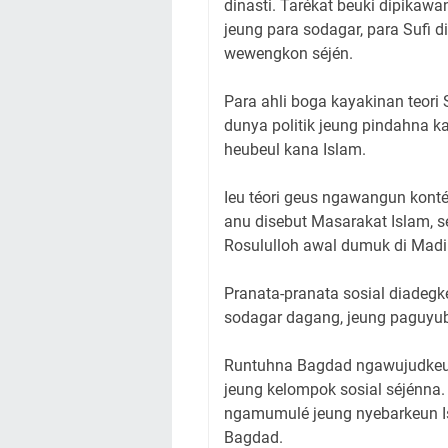
dinasti. Tarékat beuki dipikaw
jeung para sodagar, para Sufi d
wewengkon séjén.
Para ahli boga kayakinan teori
dunya politik jeung pindahna 
heubeul kana Islam.
Ieu téori geus ngawangun konté
anu disebut Masarakat Islam, s
Rosululloh awal dumuk di Mad
Pranata-pranata sosial diadegk
sodagar dagang, jeung paguyu
Runtuhna Bagdad ngawujudkeun
jeung kelompok sosial séjénna.
ngamumulé jeung nyebarkeun Is
Bagdad.