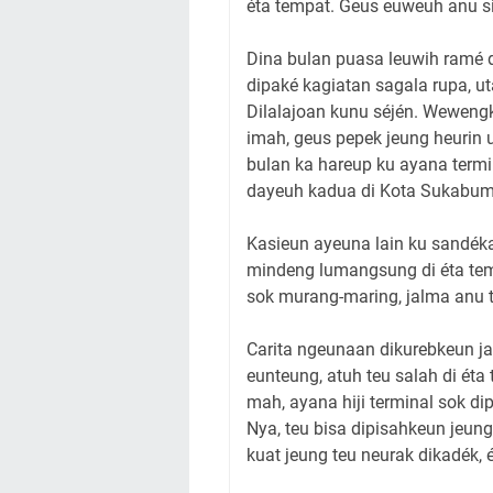
éta tempat. Geus euweuh anu s
Dina bulan puasa leuwih ramé d
dipaké kagiatan sagala rupa, u
Dilalajoan kunu séjén. Weweng
imah, geus pepek jeung heurin 
bulan ka hareup ku ayana termi
dayeuh kadua di Kota Sukabum
Kasieun ayeuna lain ku sandéka
mindeng lumangsung di éta tem
sok murang-maring, jalma anu 
Carita ngeunaan dikurebkeun ja
eunteung, atuh teu salah di ét
mah, ayana hiji terminal sok d
Nya, teu bisa dipisahkeun jeun
kuat jeung teu neurak dikadék, 