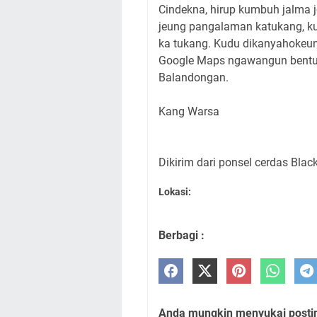
Cindekna, hirup kumbuh jalma j
jeung pangalaman katukang, ku
ka tukang. Kudu dikanyahokeun,
Google Maps ngawangun bentuk h
Balandongan.
Kang Warsa
Dikirim dari ponsel cerdas Blac
Lokasi:
Berbagi :
Anda mungkin menyukai posting