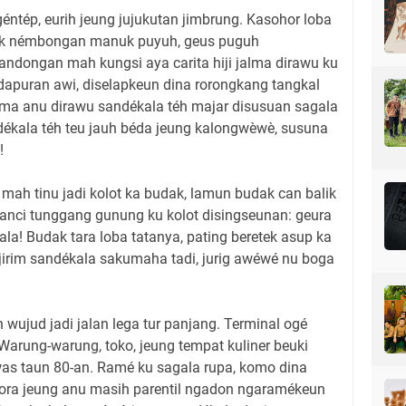
ntép, eurih jeung jujukutan jimbrung. Kasohor loba
k némbongan manuk puyuh, geus puguh
ndongan mah kungsi aya carita hiji jalma dirawu ku
dapuran awi, diselapkeun dina rorongkang tangkal
lma anu dirawu sandékala téh majar disusuan sagala
dékala téh teu jauh béda jeung kalongwèwè, susuna
!
ah tinu jadi kolot ka budak, lamun budak can balik
nci tunggang gunung ku kolot disingseunan: geura
la! Budak tara loba tatanya, pating beretek asup ka
jirim sandékala sakumaha tadi, jurig awéwé nu boga
wujud jadi jalan lega tur panjang. Terminal ogé
arung-warung, toko, jeung tempat kuliner beuki
was taun 80-an. Ramé ku sagala rupa, komo dina
ora jeung anu masih parentil ngadon ngaramékeun