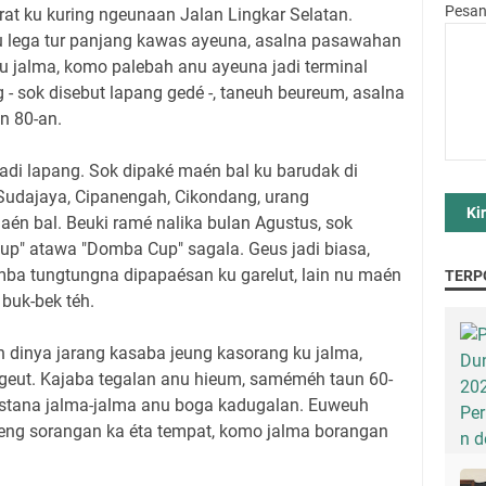
Pesa
rat ku kuring ngeunaan Jalan Lingkar Selatan.
 lega tur panjang kawas ayeuna, asalna pasawahan
 jalma, komo palebah anu ayeuna jadi terminal
 - sok disebut lapang gedé -, taneuh beureum, asalna
un 80-an.
adi lapang. Sok dipaké maén bal ku barudak di
udajaya, Cipanengah, Cikondang, urang
én bal. Beuki ramé nalika bulan Agustus, sok
up" atawa "Domba Cup" sagala. Geus jadi biasa,
a tungtungna dipapaésan ku garelut, lain nu maén
TERP
 buk-bek téh.
h dinya jarang kasaba jeung kasorang ku jalma,
eut. Kajaba tegalan anu hieum, saméméh taun 60-
tana jalma-jalma anu boga kadugalan. Euweuh
ng sorangan ka éta tempat, komo jalma borangan