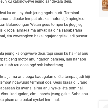
ieun ku kalongwèwè jeung sandékala deui.
eui ku anu nyubuh jeung ngabuburit. Terminal
tamana dipaké tempat atraksi motor dijémpingkeun.
kon Balandongan Wétan geus tompér ku jlug-jleg
usik, loba jalma-jalma anyar, da dina sababaraha
nal, éta wewengkon bakal ngajanggélék jadi puseur
i.
la jeung kalongwèwè deui, tapi sieun ku hal-hal anu
pat, géng motor anu ngadon paraséa, lain nanaon
teu tuah teu dosa ogé sok kabarérang.
lma-jalma anu boga kadugalan di éta tempat jadi hiji
a tempat ngawujud terminal ogé. Geus biasa di urang
ipapaésan ku ayana jalma anu nyekel éta terminal.
g élmu kadugalan, elmu paséa jeung gelut. Saha anu
éta pisan anu bakal nyekel terminal.