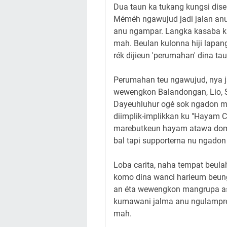
Dua taun ka tukang kungsi dise
Méméh ngawujud jadi jalan anu
anu ngampar. Langka kasaba ku
mah. Beulan kulonna hiji lapang
rék dijieun 'perumahan' dina ta
Perumahan teu ngawujud, nya j
wewengkon Balandongan, Lio, S
Dayeuhluhur ogé sok ngadon ma
diimplik-implikkan ku "Hayam C
marebutkeun hayam atawa domb
bal tapi supporterna nu ngadon
Loba carita, naha tempat beula
komo dina wanci harieum beung
an éta wewengkon mangrupa as
kumawani jalma anu ngulampre
mah.