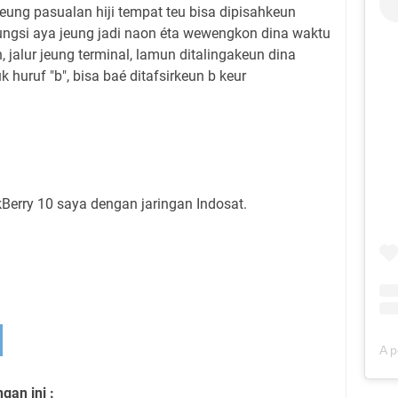
eung pasualan hiji tempat teu bisa dipisahkeun
ngsi aya jeung jadi naon éta wewengkon dina waktu
 jalur jeung terminal, lamun ditalingakeun dina
uruf "b", bisa baé ditafsirkeun b keur
kBerry 10 saya dengan jaringan Indosat.
an ini :