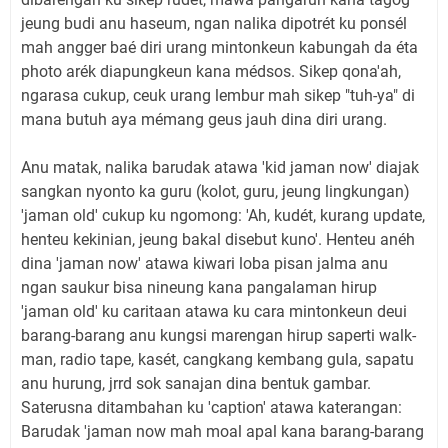
jeung budi anu haseum, ngan nalika dipotrét ku ponsél
mah angger baé diri urang mintonkeun kabungah da éta
photo arék diapungkeun kana médsos. Sikep qona'ah,
ngarasa cukup, ceuk urang lembur mah sikep "tuh-ya" di
mana butuh aya mémang geus jauh dina diri urang.
Anu matak, nalika barudak atawa 'kid jaman now' diajak
sangkan nyonto ka guru (kolot, guru, jeung lingkungan)
'jaman old' cukup ku ngomong: 'Ah, kudét, kurang update,
henteu kekinian, jeung bakal disebut kuno'. Henteu anéh
dina 'jaman now' atawa kiwari loba pisan jalma anu
ngan saukur bisa nineung kana pangalaman hirup
'jaman old' ku caritaan atawa ku cara mintonkeun deui
barang-barang anu kungsi marengan hirup saperti walk-
man, radio tape, kasét, cangkang kembang gula, sapatu
anu hurung, jrrd sok sanajan dina bentuk gambar.
Saterusna ditambahan ku 'caption' atawa katerangan:
Barudak 'jaman now mah moal apal kana barang-barang