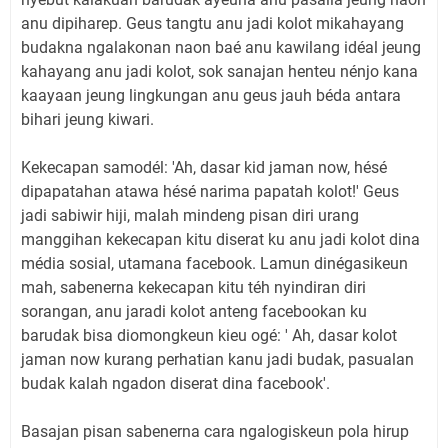
anu dipiharep. Geus tangtu anu jadi kolot mikahayang
budakna ngalakonan naon baé anu kawilang idéal jeung
kahayang anu jadi kolot, sok sanajan henteu nénjo kana
kaayaan jeung lingkungan anu geus jauh béda antara
bihari jeung kiwari.
Kekecapan samodél: 'Ah, dasar kid jaman now, hésé
dipapatahan atawa hésé narima papatah kolot!' Geus
jadi sabiwir hiji, malah mindeng pisan diri urang
manggihan kekecapan kitu diserat ku anu jadi kolot dina
média sosial, utamana facebook. Lamun dinégasikeun
mah, sabenerna kekecapan kitu téh nyindiran diri
sorangan, anu jaradi kolot anteng facebookan ku
barudak bisa diomongkeun kieu ogé: ' Ah, dasar kolot
jaman now kurang perhatian kanu jadi budak, pasualan
budak kalah ngadon diserat dina facebook'.
Basajan pisan sabenerna cara ngalogiskeun pola hirup