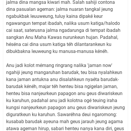
jalma dina mangsa kiwari mah. Salah sahiji contona
dina pasualan ageman: jalma nuaran tangkal jeung
ngabukbak leuuweung, tuluy kaina dipaké keur
ngawangun tempat ibadah, nalika usum katiga/halodo
cai saat, saterusna jalma ngadarunga di tempat ibadah
sangkan Anu Maha Kawas nurunkeun hujan. Padahal,
héséna cai dina usum katiga téh dilantarankeun ku
dibukbakna leuweung ku manusa-manusa kénéh.
Anu jadi kolot mémang ringrang nalika 'jaman now'
ngahiji jeung mangaruhan barudak, teu bisa nyalahkeun
kana jaman antukna anu disalahkeun nyaéta barudak-
barudak kénéh, majar téh henteu bisa ngigelan jaman,
henteu bisa nanjeurkeun papagon anu geus diwariskeun
ku karuhun, padahal anu jadi kolotna ogé teuing iraha
kungsi nanjeurkeun papagon anu geus diwariskeun jeung
diguratkeun ku karuhun. Sawaréhna deui ngaromong:
kusabab barudak ayeuna mah geus jarauh jeung agama
atawa ageman hirup, sabari henteu nanya kana diri, geus