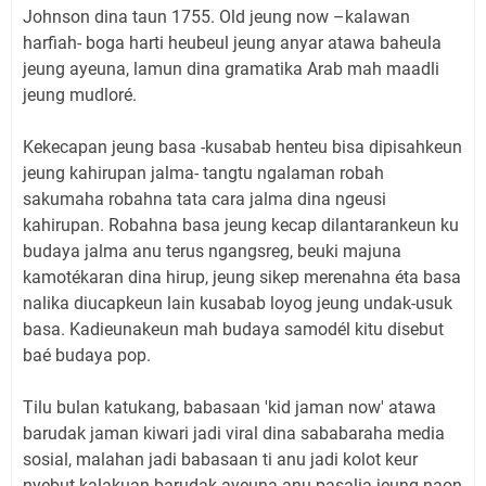
Johnson dina taun 1755. Old jeung now –kalawan
harfiah- boga harti heubeul jeung anyar atawa baheula
jeung ayeuna, lamun dina gramatika Arab mah maadli
jeung mudloré.
Kekecapan jeung basa -kusabab henteu bisa dipisahkeun
jeung kahirupan jalma- tangtu ngalaman robah
sakumaha robahna tata cara jalma dina ngeusi
kahirupan. Robahna basa jeung kecap dilantarankeun ku
budaya jalma anu terus ngangsreg, beuki majuna
kamotékaran dina hirup, jeung sikep merenahna éta basa
nalika diucapkeun lain kusabab loyog jeung undak-usuk
basa. Kadieunakeun mah budaya samodél kitu disebut
baé budaya pop.
Tilu bulan katukang, babasaan 'kid jaman now' atawa
barudak jaman kiwari jadi viral dina sababaraha media
sosial, malahan jadi babasaan ti anu jadi kolot keur
nyebut kalakuan barudak ayeuna anu pasalia jeung naon