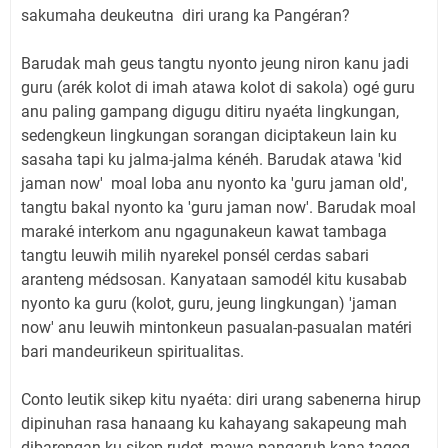
sakumaha deukeutna diri urang ka Pangéran?
Barudak mah geus tangtu nyonto jeung niron kanu jadi
guru (arék kolot di imah atawa kolot di sakola) ogé guru
anu paling gampang digugu ditiru nyaéta lingkungan,
sedengkeun lingkungan sorangan diciptakeun lain ku
sasaha tapi ku jalma-jalma kénéh. Barudak atawa 'kid
jaman now' moal loba anu nyonto ka 'guru jaman old',
tangtu bakal nyonto ka 'guru jaman now'. Barudak moal
maraké interkom anu ngagunakeun kawat tambaga
tangtu leuwih milih nyarekel ponsél cerdas sabari
aranteng médsosan. Kanyataan samodél kitu kusabab
nyonto ka guru (kolot, guru, jeung lingkungan) 'jaman
now' anu leuwih mintonkeun pasualan-pasualan matéri
bari mandeurikeun spiritualitas.
Conto leutik sikep kitu nyaéta: diri urang sabenerna hirup
dipinuhan rasa hanaang ku kahayang sakapeung mah
dibarengan ku sikep rudet, mawa pangaruh kana tagog