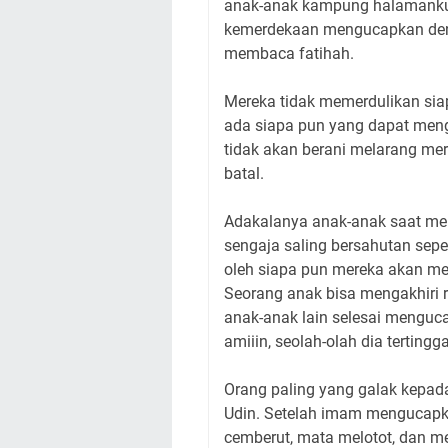
anak-anak kampung halamanku
kemerdekaan mengucapkan denga
membaca fatihah.
Mereka tidak memerdulikan sia
ada siapa pun yang dapat meng
tidak akan berani melarang mere
batal.
Adakalanya anak-anak saat mene
sengaja saling bersahutan sepe
oleh siapa pun mereka akan mel
Seorang anak bisa mengakhiri r
anak-anak lain selesai menguca
amiiin, seolah-olah dia terting
Orang paling yang galak kepa
Udin. Setelah imam mengucapka
cemberut, mata melotot, dan m