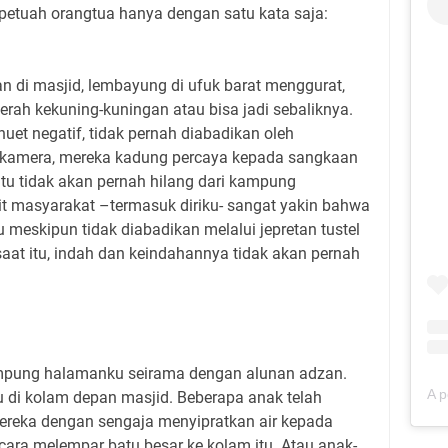
petuah orangtua hanya dengan satu kata saja:
di masjid, lembayung di ufuk barat menggurat,
ah kekuning-kuningan atau bisa jadi sebaliknya.
uet negatif, tidak pernah diabadikan oleh
u kamera, mereka kadung percaya kepada sangkaan
tu tidak akan pernah hilang dari kampung
it masyarakat –termasuk diriku- sangat yakin bahwa
eskipun tidak diabadikan melalui jepretan tustel
saat itu, indah dan keindahannya tidak akan pernah
ampung halamanku seirama dengan alunan adzan.
 di kolam depan masjid. Beberapa anak telah
ereka dengan sengaja menyipratkan air kepada
ara melempar batu besar ke kolam itu. Atau anak-