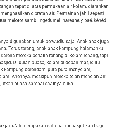
angan tepat di atas permukaan air kolam, diarahkan
menghasilkan cipratan air. Permainan jahil seperti
g tua melotot sambil ngedumel: hareureuy baé, kéhéd
anya digunakan untuk berwudlu saja. Anak-anak juga
ana. Terus terang, anak-anak kampung halamanku
 karena mereka berlatih renang di kolam renang, tapi
sjid. Di bulan puasa, kolam di depan masjid itu
nak kampung berendam, pura-pura menyelam,
lam. Anehnya, meskipun mereka telah menelan air
njutkan puasa sampai saatnya buka.
berjama'ah merupakan satu hal menakjubkan bagi