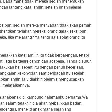
. Bagaimana tidak, mereka seolah menemukan
n lantang kata: amiin, setelah imah selesai
pa pun, seolah mereka menyadari tidak akan pernah
hentikan teriakan mereka, orang galak sekalipun
ka, jika melarang? Ya, tentu saja solat orang itu
riakkan kata: amiiin itu tidak berbarengan, tetapi
rti lagu bergenre canon dan acapella. Tanpa disuruh
akukan hal seperti itu dengan penuh keceriaan.
angkaian kekonyolan saat beribadah itu setelah
pkan amiin, lalu diakhiri olehnya mengucapkan
gal melafalkannya.
da anak-anak, di kampung halamanku bernama Wa
n salam terakhir, dia akan mebalikkan badan,
endengus, meneliti anak mana saja yang