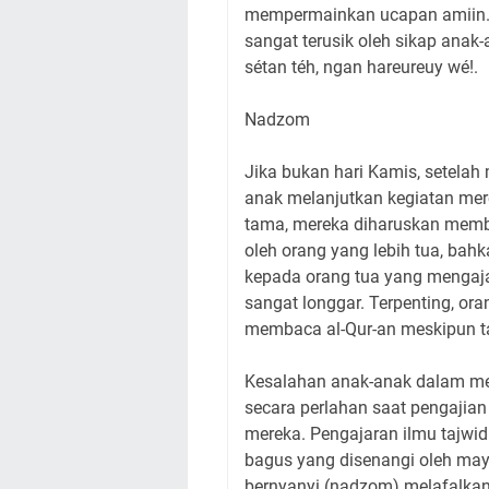
mempermainkan ucapan amiin. 
sangat terusik oleh sikap ana
sétan téh, ngan hareureuy wé!.
Nadzom
Jika bukan hari Kamis, setelah
anak melanjutkan kegiatan mer
tama, mereka diharuskan membac
oleh orang yang lebih tua, bahk
kepada orang tua yang mengaj
sangat longgar. Terpenting, or
membaca al-Qur-an meskipun ta
Kesalahan anak-anak dalam me
secara perlahan saat pengajian
mereka. Pengajaran ilmu tajw
bagus yang disenangi oleh may
bernyanyi (nadzom) melafalkan b