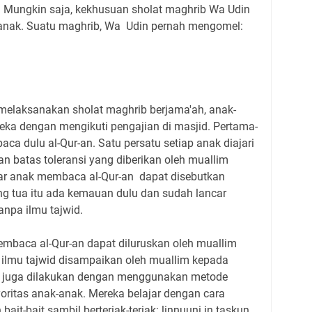
Mungkin saja, kekhusuan sholat maghrib Wa Udin
k-anak. Suatu maghrib, Wa Udin pernah mengomel:
 melaksanakan sholat maghrib berjama'ah, anak-
eka dengan mengikuti pengajian di masjid. Pertama-
a dulu al-Qur-an. Satu persatu setiap anak diajari
an batas toleransi yang diberikan oleh muallim
ar anak membaca al-Qur-an dapat disebutkan
ang tua itu ada kemauan dulu dan sudah lancar
npa ilmu tajwid.
mbaca al-Qur-an dapat diluruskan oleh muallim
 ilmu tajwid disampaikan oleh muallim kepada
id juga dilakukan dengan menggunakan metode
oritas anak-anak. Mereka belajar dengan cara
ait-bait sambil berteriak-teriak: linnuuni in taskun