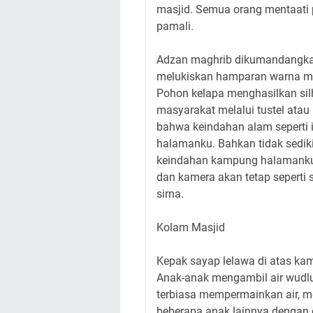
masjid. Semua orang mentaati 
pamali.
Adzan maghrib dikumandangkan 
melukiskan hamparan warna mer
Pohon kelapa menghasilkan silh
masyarakat melalui tustel ata
bahwa keindahan alam seperti i
halamanku. Bahkan tidak sedik
keindahan kampung halamanku m
dan kamera akan tetap seperti 
sirna.
Kolam Masjid
Kepak sayap lelawa di atas k
Anak-anak mengambil air wudlu
terbiasa mempermainkan air, m
beberapa anak lainnya dengan c