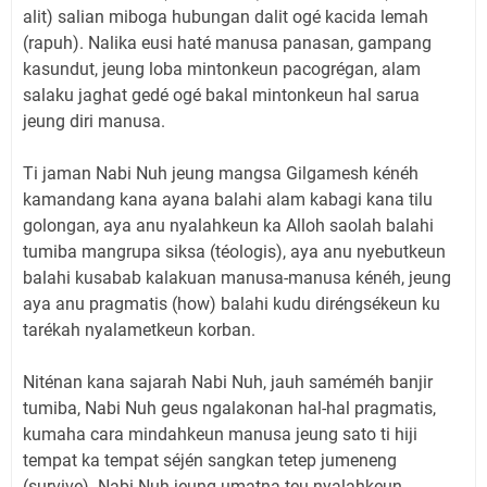
alit) salian miboga hubungan dalit ogé kacida lemah
(rapuh). Nalika eusi haté manusa panasan, gampang
kasundut, jeung loba mintonkeun pacogrégan, alam
salaku jaghat gedé ogé bakal mintonkeun hal sarua
jeung diri manusa.
Ti jaman Nabi Nuh jeung mangsa Gilgamesh kénéh
kamandang kana ayana balahi alam kabagi kana tilu
golongan, aya anu nyalahkeun ka Alloh saolah balahi
tumiba mangrupa siksa (téologis), aya anu nyebutkeun
balahi kusabab kalakuan manusa-manusa kénéh, jeung
aya anu pragmatis (how) balahi kudu diréngsékeun ku
tarékah nyalametkeun korban.
Niténan kana sajarah Nabi Nuh, jauh saméméh banjir
tumiba, Nabi Nuh geus ngalakonan hal-hal pragmatis,
kumaha cara mindahkeun manusa jeung sato ti hiji
tempat ka tempat séjén sangkan tetep jumeneng
(survive). Nabi Nuh jeung umatna teu nyalahkeun