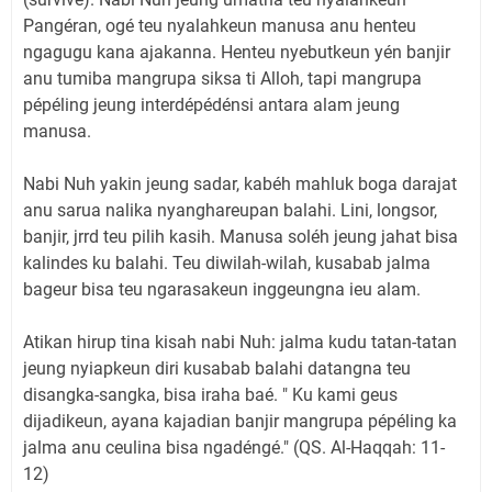
Pangéran, ogé teu nyalahkeun manusa anu henteu
ngagugu kana ajakanna. Henteu nyebutkeun yén banjir
anu tumiba mangrupa siksa ti Alloh, tapi mangrupa
pépéling jeung interdépédénsi antara alam jeung
manusa.
Nabi Nuh yakin jeung sadar, kabéh mahluk boga darajat
anu sarua nalika nyanghareupan balahi. Lini, longsor,
banjir, jrrd teu pilih kasih. Manusa soléh jeung jahat bisa
kalindes ku balahi. Teu diwilah-wilah, kusabab jalma
bageur bisa teu ngarasakeun inggeungna ieu alam.
Atikan hirup tina kisah nabi Nuh: jalma kudu tatan-tatan
jeung nyiapkeun diri kusabab balahi datangna teu
disangka-sangka, bisa iraha baé. " Ku kami geus
dijadikeun, ayana kajadian banjir mangrupa pépéling ka
jalma anu ceulina bisa ngadéngé." (QS. Al-Haqqah: 11-
12)