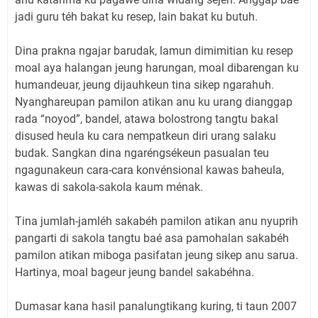
jadi guru téh bakat ku resep, lain bakat ku butuh.
Dina prakna ngajar barudak, lamun dimimitian ku resep
moal aya halangan jeung harungan, moal dibarengan ku
humandeuar, jeung dijauhkeun tina sikep ngarahuh.
Nyanghareupan pamilon atikan anu ku urang dianggap
rada “noyod”, bandel, atawa bolostrong tangtu bakal
disused heula ku cara nempatkeun diri urang salaku
budak. Sangkan dina ngaréngsékeun pasualan teu
ngagunakeun cara-cara konvénsional kawas baheula,
kawas di sakola-sakola kaum ménak.
Tina jumlah-jamléh sakabéh pamilon atikan anu nyuprih
pangarti di sakola tangtu baé asa pamohalan sakabéh
pamilon atikan miboga pasifatan jeung sikep anu sarua.
Hartinya, moal bageur jeung bandel sakabéhna.
Dumasar kana hasil panalungtikang kuring, ti taun 2007