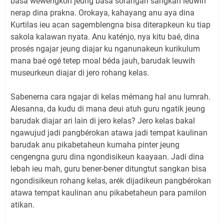
basa wewengkon jeung basa sorangan sangkan leuwih
nerap dina prakna. Orokaya, kahayang anu aya dina
Kurtilas ieu acan sagemblengna bisa diterapkeun ku tiap
sakola kalawan nyata. Anu katénjo, nya kitu baé, dina
prosés ngajar jeung diajar ku nganunakeun kurikulum
mana baé ogé tetep moal béda jauh, barudak leuwih
museurkeun diajar di jero rohang kelas.
Sabenerna cara ngajar di kelas mémang hal anu lumrah.
Alesanna, da kudu di mana deui atuh guru ngatik jeung
barudak diajar ari lain di jero kelas? Jero kelas bakal
ngawujud jadi pangbérokan atawa jadi tempat kaulinan
barudak anu pikabetaheun kumaha pinter jeung
cengengna guru dina ngondisikeun kaayaan. Jadi dina
lebah ieu mah, guru bener-bener ditungtut sangkan bisa
ngondisikeun rohang kelas, arék dijadikeun pangbérokan
atawa tempat kaulinan anu pikabetaheun para pamilon
atikan.