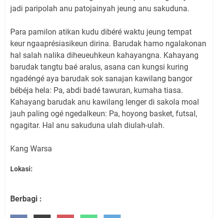
jadi paripolah anu patojainyah jeung anu sakuduna.
Para pamilon atikan kudu dibéré waktu jeung tempat
keur ngaaprésiasikeun dirina. Barudak hamo ngalakonan
hal salah nalika diheueuhkeun kahayangna. Kahayang
barudak tangtu baé aralus, asana can kungsi kuring
ngadéngé aya barudak sok sanajan kawilang bangor
bébéja hela: Pa, abdi badé tawuran, kumaha tiasa.
Kahayang barudak anu kawilang lenger di sakola moal
jauh paling ogé ngedalkeun: Pa, hoyong basket, futsal,
ngagitar. Hal anu sakuduna ulah diulah-ulah.
Kang Warsa
Lokasi:
Berbagi :