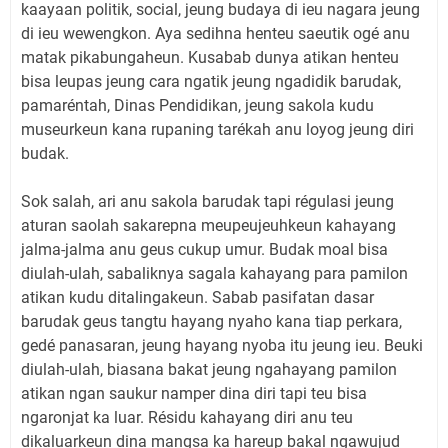
kaayaan politik, social, jeung budaya di ieu nagara jeung
di ieu wewengkon. Aya sedihna henteu saeutik ogé anu
matak pikabungaheun. Kusabab dunya atikan henteu
bisa leupas jeung cara ngatik jeung ngadidik barudak,
pamaréntah, Dinas Pendidikan, jeung sakola kudu
museurkeun kana rupaning tarékah anu loyog jeung diri
budak.
Sok salah, ari anu sakola barudak tapi régulasi jeung
aturan saolah sakarepna meupeujeuhkeun kahayang
jalma-jalma anu geus cukup umur. Budak moal bisa
diulah-ulah, sabaliknya sagala kahayang para pamilon
atikan kudu ditalingakeun. Sabab pasifatan dasar
barudak geus tangtu hayang nyaho kana tiap perkara,
gedé panasaran, jeung hayang nyoba itu jeung ieu. Beuki
diulah-ulah, biasana bakat jeung ngahayang pamilon
atikan ngan saukur namper dina diri tapi teu bisa
ngaronjat ka luar. Résidu kahayang diri anu teu
dikaluarkeun dina mangsa ka hareup bakal ngawujud