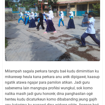
Milampah sagala perkara tangtu baé kudu dimimitian ku
mikaresep heula kana perkara anu arék dipigawé, kaasup
ngatik atawa ngajar para pamilon atikan. Jadi guru
sabenerna lain mangrupa profési wungkul, sok komo
nalika masih jadi guru honorér, dina panghasilan ogé
henteu kudu dicaturkeun komo dibabanding jeung gajih
anu katarima ku pagawé dina widang séjén. Anggap baé