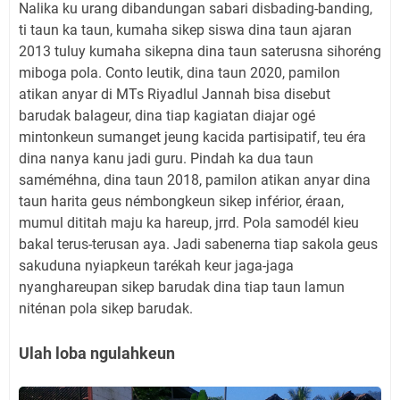
Nalika ku urang dibandungan sabari disbading-banding,
ti taun ka taun, kumaha sikep siswa dina taun ajaran
2013 tuluy kumaha sikepna dina taun saterusna sihoréng
miboga pola. Conto leutik, dina taun 2020, pamilon
atikan anyar di MTs Riyadlul Jannah bisa disebut
barudak balageur, dina tiap kagiatan diajar ogé
mintonkeun sumanget jeung kacida partisipatif, teu éra
dina nanya kanu jadi guru. Pindah ka dua taun
saméméhna, dina taun 2018, pamilon atikan anyar dina
taun harita geus némbongkeun sikep inférior, éraan,
mumul dititah maju ka hareup, jrrd. Pola samodél kieu
bakal terus-terusan aya. Jadi sabenerna tiap sakola geus
sakuduna nyiapkeun tarékah keur jaga-jaga
nyanghareupan sikep barudak dina tiap taun lamun
niténan pola sikep barudak.
Ulah loba ngulahkeun