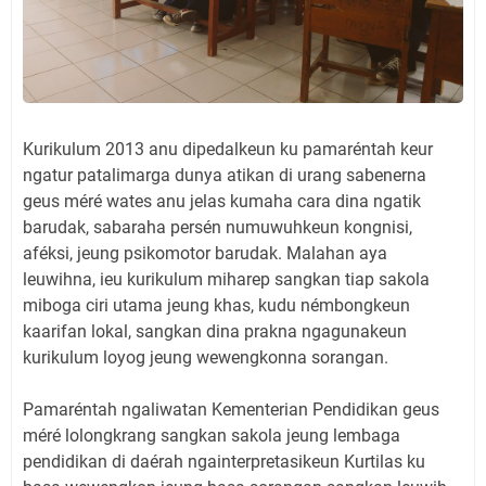
Kurikulum 2013 anu dipedalkeun ku pamaréntah keur
ngatur patalimarga dunya atikan di urang sabenerna
geus méré wates anu jelas kumaha cara dina ngatik
barudak, sabaraha persén numuwuhkeun kongnisi,
aféksi, jeung psikomotor barudak. Malahan aya
leuwihna, ieu kurikulum miharep sangkan tiap sakola
miboga ciri utama jeung khas, kudu némbongkeun
kaarifan lokal, sangkan dina prakna ngagunakeun
kurikulum loyog jeung wewengkonna sorangan.
Pamaréntah ngaliwatan Kementerian Pendidikan geus
méré lolongkrang sangkan sakola jeung lembaga
pendidikan di daérah ngainterpretasikeun Kurtilas ku