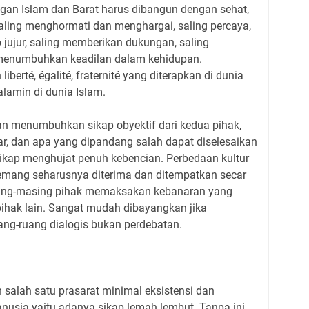
an Islam dan Barat harus dibangun dengan sehat,
aling menghormati dan menghargai, saling percaya,
 jujur, saling memberikan dukungan, saling
menumbuhkan keadilan dalam kehidupan.
berté, égalité, fraternité yang diterapkan di dunia
alamin di dunia Islam.
an menumbuhkan sikap obyektif dari kedua pihak,
r, dan apa yang dipandang salah dapat diselesaikan
kap menghujat penuh kebencian. Perbedaan kultur
emang seharusnya diterima dan ditempatkan secar
masing-masing pihak memaksakan kebanaran yang
pihak lain. Sangat mudah dibayangkan jika
uang-ruang dialogis bukan perdebatan.
 salah satu prasarat minimal eksistensi dan
usia yaitu adanya sikap lemah lembut. Tanpa ini,