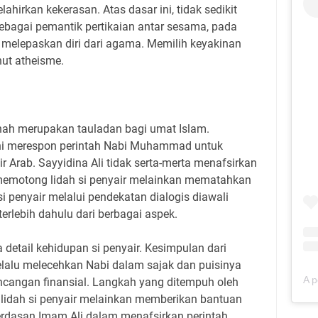
hirkan kekerasan. Atas dasar ini, tidak sedikit
gai pemantik pertikaian antar sesama, pada
 melepaskan diri dari agama. Memilih keyakinan
ut atheisme.
hah merupakan tauladan bagi umat Islam.
ni merespon perintah Nabi Muhammad untuk
 Arab. Sayyidina Ali tidak serta-merta menafsirkan
k memotong lidah si penyair melainkan mematahkan
i penyair melalui pendekatan dialogis diawali
rlebih dahulu dari berbagai aspek.
 detail kehidupan si penyair. Kesimpulan dari
 selalu melecehkan Nabi dalam sajak dan puisinya
cangan finansial. Langkah yang ditempuh oleh
lidah si penyair melainkan memberikan bantuan
rdasan Imam Ali dalam menafsirkan perintah