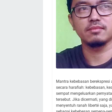
Mantra kebebasan berekspresi ala
secara harafiah: kebebasan, ke
sempat mengeluarkan pernyataa
tersebut. Jika dicermati, yang
menyentuh ranah liberté saja, ya
sebagai kebebesan semena-sem