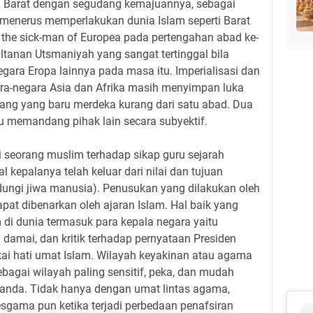
h Barat dengan segudang kemajuannya, sebagai
-menerus memperlakukan dunia Islam seperti Barat
 the sick-man of Europea pada pertengahan abad ke-
tanan Utsmaniyah yang sangat tertinggal bila
ara Eropa lainnya pada masa itu. Imperialisasi dan
gara-negara Asia dan Afrika masih menyimpan luka
yang yang baru merdeka kurang dari satu abad. Dua
lu memandang pihak lain secara subyektif.
ksi seorang muslim terhadap sikap guru sejarah
epalanya telah keluar dari nilai dan tujuan
dungi jiwa manusia). Penusukan yang dilakukan oleh
apat dibenarkan oleh ajaran Islam. Hal baik yang
m di dunia termasuk para kepala negara yaitu
 damai, dan kritik terhadap pernyataan Presiden
kai hati umat Islam. Wilayah keyakinan atau agama
sebagai wilayah paling sensitif, peka, dan mudah
aganda. Tidak hanya dengan umat lintas agama,
sgama pun ketika terjadi perbedaan penafsiran