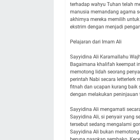
terhadap wahyu Tuhan telah mela
manusia memandang agama seba
akhirnya mereka memilih untuk
ekstrim dengan menjadi pengan
Pelajaran dari Imam Ali
Sayyidina Ali Karamallahu Waj
Bagaimana khalifah keempat i
memotong lidah seorang penyair
perintah Nabi secara letterler
fitnah dan ucapan kurang baik s
dengan melakukan peninjauan te
Sayyidina Ali mengamati secara
Sayyidina Ali, si penyair yang
tersebut sedang mengalami gon
Sayyidina Ali bukan memotong 
berupa pasokan sembako. Kece