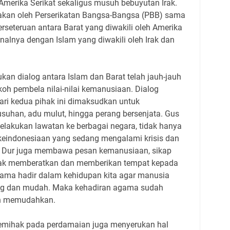
 Amerika Serikat sekaligus musuh bebuyutan Irak.
akan oleh Perserikatan Bangsa-Bangsa (PBB) sama
erseteruan antara Barat yang diwakili oleh Amerika
nalnya dengan Islam yang diwakili oleh Irak dan
kukan dialog antara Islam dan Barat telah jauh-jauh
koh pembela nilai-nilai kemanusiaan. Dialog
ri kedua pihak ini dimaksudkan untuk
suhan, adu mulut, hingga perang bersenjata. Gus
elakukan lawatan ke berbagai negara, tidak hanya
eindonesiaan yang sedang mengalami krisis dan
us Dur juga membawa pesan kemanusiaan, sikap
idak memberatkan dan memberikan tempat kepada
agama hadir dalam kehidupan kita agar manusia
ng dan mudah. Maka kehadiran agama sudah
n memudahkan.
memihak pada perdamaian juga menyerukan hal