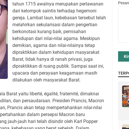
Pesa
tahun 1715 awalnya merupakan perlawanan
dari kelompok saintis terhadap hegemoni
gereja. Lambat laun, kebebasan tersebut telah
melahirkan sekularisasi dalam pengertian
berkonotasi kurang baik, pemisahan
kehidupan dari nilai-nilai agama. Meskipun
demikian, agama dan nilai-nilainya tetap
dipraktikkan dalam kehidupan masyarakat
Barat, tidak hanya di ranah privasi, juga
dipraktikkan di ruang publik. Sampai saat ini,
upacara dan perayaan keagamaan masih
TERP
dilakukan oleh masyarakat Barat.
 Barat yaitu liberté, égalité, fraternité, dimaknai
adilan, dan persaudaraan. Presiden Prancis, Macron
n, Prancis akan tetap mempertahankan nilai-nilai
 dipertahankan dalam persepsi Macron baru
ng jauh-jauh hari telah disindir oleh Karl Popper
ana, kebebasan yang berat sebelah. Dalam