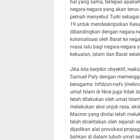
hal yang sama, terlepas apaka
negara-negara yang akan terus
pernah menyebut Turki sebagai
19 untuk mendeskripsikan Kesul
dibandingkan dengan negara-neg
kolonialisasi oleh Barat ke ne
masa lalu bagi negara-negara 
kekuatan, Islam dan Barat sela
Jika kita berpikir obyektif, rea
Samuel Paty dengan memenggal k
beragama: hifdzun-nafs (melin
umat Islam di Nice juga tidak d
telah dilakukan oleh umat Isla
melakukan aksi unjuk rasa, aksi
Macron yang dinilai telah melu
telah diceritakan oleh sejarah 
dijadikan alat provokasi-prop
bahkan di dalam tubuh umat se