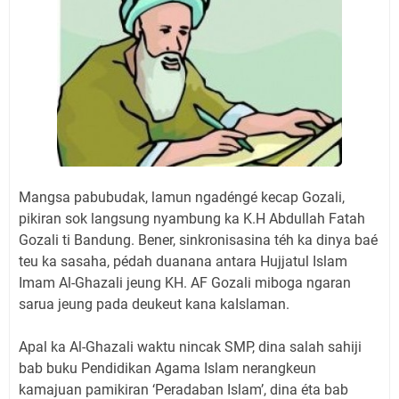
Mangsa pabubudak, lamun ngadéngé kecap Gozali,
pikiran sok langsung nyambung ka K.H Abdullah Fatah
Gozali ti Bandung. Bener, sinkronisasina téh ka dinya baé
teu ka sasaha, pédah duanana antara Hujjatul Islam
Imam Al-Ghazali jeung KH. AF Gozali miboga ngaran
sarua jeung pada deukeut kana kaIslaman.
Apal ka Al-Ghazali waktu nincak SMP, dina salah sahiji
bab buku Pendidikan Agama Islam nerangkeun
kamajuan pamikiran ‘Peradaban Islam’, dina éta bab