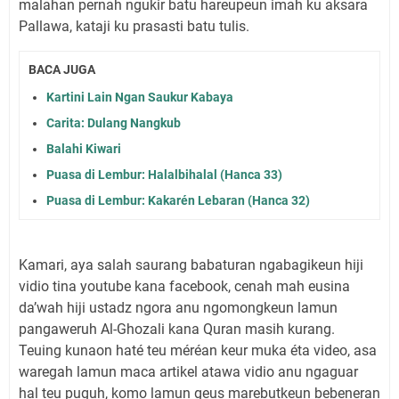
malahan pernah ngukir batu hareupeun imah ku aksara
Pallawa, kataji ku prasasti batu tulis.
BACA JUGA
Kartini Lain Ngan Saukur Kabaya
Carita: Dulang Nangkub
Balahi Kiwari
Puasa di Lembur: Halalbihalal (Hanca 33)
Puasa di Lembur: Kakarén Lebaran (Hanca 32)
Kamari, aya salah saurang babaturan ngabagikeun hiji
vidio tina youtube kana facebook, cenah mah eusina
da’wah hiji ustadz ngora anu ngomongkeun lamun
pangaweruh Al-Ghozali kana Quran masih kurang.
Teuing kunaon haté teu méréan keur muka éta video, asa
waregah lamun maca artikel atawa vidio anu ngaguar
hal teu puguh, komo lamun geus marebutkeun bebeneran