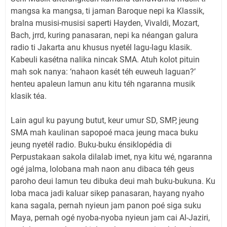
mangsa ka mangsa, ti jaman Baroque nepi ka Klassik,
bralna musisi-musisi saperti Hayden, Vivaldi, Mozart,
Bach, jrrd, kuring panasaran, nepi ka néangan galura
radio ti Jakarta anu khusus nyetél lagu-lagu klasik.
Kabeuli kasétna nalika nincak SMA. Atuh kolot pituin
mah sok nanya: ‘nahaon kasét téh euweuh laguan?’
henteu apaleun lamun anu kitu téh ngaranna musik
klasik téa.
Lain agul ku payung butut, keur umur SD, SMP, jeung
SMA mah kaulinan sapopoé maca jeung maca buku
jeung nyetél radio. Buku-buku énsiklopédia di
Perpustakaan sakola dilalab imet, nya kitu wé, ngaranna
ogé jalma, lolobana mah naon anu dibaca téh geus
paroho deui lamun teu dibuka deui mah buku-bukuna. Ku
loba maca jadi kaluar sikep panasaran, hayang nyaho
kana sagala, pernah nyieun jam panon poé siga suku
Maya, pernah ogé nyoba-nyoba nyieun jam cai Al-Jaziri,