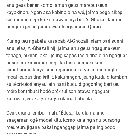
anu geus bener, komo lamun geus marebutkeun
kayakinan. Ngan asa kabina-bina wé, jalma boga sikep
culangung nepi ka kumawani nyebut Al-Ghozali kurang
pangarti jeung pangaweruh ngeunaan Quran.
Kuring teu ngabéla kusabab Al-Ghozali Islam bari sunni,
anu jelas, Al-Ghazali hiji jalma anu geus ngagunakeun
tanaga, pikiran, akal, jeung kapasitas dirina dina ngaguar
pasoalan kahirupan nepi ka bisa ngahasilkan
sababaraha karya, anu ngaranna karya jalma tangtu
moal leupas tina kritik, kakurangan, jeung kudu ditambah
ku téori-téori anyar, lain harti kudu digogoréng bari teu
méré kontribusi hadé arék tulisan atawa ngaguar
kalawan jero karya-karya ulama baheula.
Ceuk urang lembur mah, “Édas… ka ulama anu
saageman ogé model kitu, komo ka aing anu buraong
meureun, jigana bakal nganggap jalma paling bodo