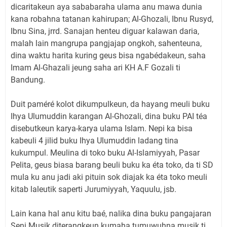
dicaritakeun aya sababaraha ulama anu mawa dunia
kana robahna tatanan kahirupan; Al-Ghozali, Ibnu Rusyd,
Ibnu Sina, jrrd. Sanajan henteu diguar kalawan daria,
malah lain mangrupa pangjajap ongkoh, sahenteuna,
dina waktu harita kuring geus bisa ngabédakeun, saha
Imam Al-Ghazali jeung saha ari KH A.F Gozali ti
Bandung.
Duit paméré kolot dikumpulkeun, da hayang meuli buku
Ihya Ulumuddin karangan Al-Ghozali, dina buku PAI téa
disebutkeun karya-karya ulama Islam. Nepi ka bisa
kabeuli 4 jilid buku Ihya Ulumuddin ladang tina
kukumpul. Meulina di toko buku Al-Islamiyyah, Pasar
Pelita, geus biasa barang beuli buku ka éta toko, da ti SD
mula ku anu jadi aki pituin sok diajak ka éta toko meuli
kitab laleutik saperti Jurumiyyah, Yaquulu, jsb.
Lain kana hal anu kitu baé, nalika dina buku pangajaran
Seni Musik diterangkeun kumaha tumuwuhna musik ti