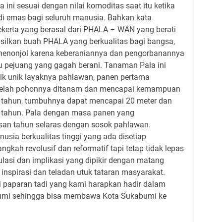
ala ini sesuai dengan nilai komoditas saat itu ketika
adi emas bagi seluruh manusia. Bahkan kata
erta yang berasal dari PHALA – WAN yang berati
asilkan buah PHALA yang berkualitas bagi bangsa,
menonjol karena keberaniannya dan pengorbanannya
 pejuang yang gagah berani. Tanaman Pala ini
tik unik layaknya pahlawan, panen pertama
etelah pohonnya ditanam dan mencapai kemampuan
 tahun, tumbuhnya dapat mencapai 20 meter dan
n tahun. Pala dengan masa panen yang
san tahun selaras dengan sosok pahlawan.
sia berkualitas tinggi yang ada disetiap
kah revolusif dan reformatif tapi tetap tidak lepas
kulasi dan implikasi yang dipikir dengan matang
i inspirasi dan teladan utuk tataran masyarakat.
erti paparan tadi yang kami harapkan hadir dalam
bumi sehingga bisa membawa Kota Sukabumi ke