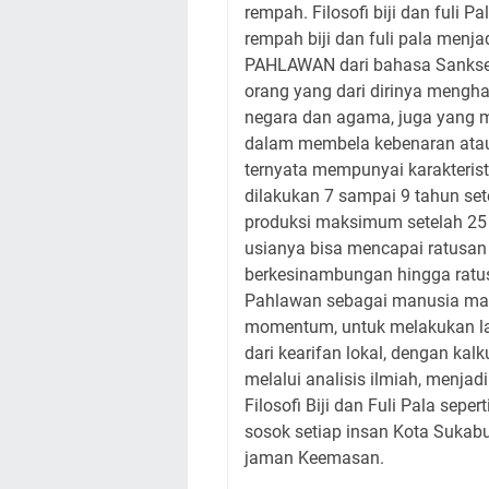
rempah. Filosofi biji dan fuli P
rempah biji dan fuli pala menj
PAHLAWAN dari bahasa Sanksek
orang yang dari dirinya mengh
negara dan agama, juga yang 
dalam membela kebenaran atau
ternyata mempunyai karakteris
dilakukan 7 sampai 9 tahun s
produksi maksimum setelah 25
usianya bisa mencapai ratusa
berkesinambungan hingga ratu
Pahlawan sebagai manusia manu
momentum, untuk melakukan lang
dari kearifan lokal, dengan kal
melalui analisis ilmiah, menjad
Filosofi Biji dan Fuli Pala sep
sosok setiap insan Kota Suka
jaman Keemasan.