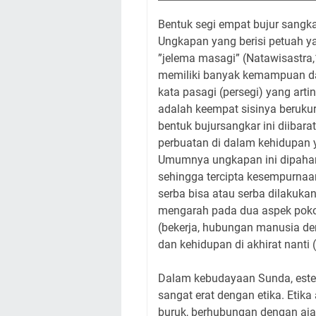
Bentuk segi empat bujur sangk
Ungkapan yang berisi petuah yan
”jelema masagi” (Natawisastra,
memiliki banyak kemampuan da
kata pasagi (persegi) yang arti
adalah keempat sisinya beruk
bentuk bujursangkar ini diibar
perbuatan di dalam kehidupan 
Umumnya ungkapan ini dipaham
sehingga tercipta kesempurnaan
serba bisa atau serba dilakuka
mengarah pada dua aspek poko
(bekerja, hubungan manusia d
dan kehidupan di akhirat nant
Dalam kebudayaan Sunda, estetik
sangat erat dengan etika. Etik
buruk, berhubungan dengan ajar