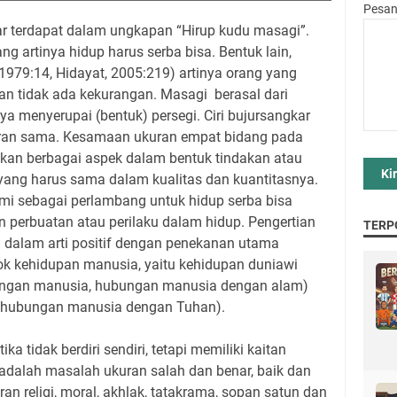
Pesa
ar terdapat dalam ungkapan “Hirup kudu masagi”.
g artinya hidup harus serba bisa. Bentuk lain,
1979:14, Hidayat, 2005:219) artinya orang yang
n tidak ada kekurangan. Masagi berasal dari
nya menyerupai (bentuk) persegi. Ciri bujursangkar
uran sama. Kesamaan ukuran empat bidang pada
atkan berbagai aspek dalam bentuk tindakan atau
yang harus sama dalam kualitas dan kuantitasnya.
i sebagai perlambang untuk hidup serba bisa
 perbuatan atau perilaku dalam hidup. Pengertian
TERP
n dalam arti positif dengan penekanan utama
k kehidupan manusia, yaitu kehidupan duniawi
engan manusia, hubungan manusia dengan alam)
i (hubungan manusia dengan Tuhan).
a tidak berdiri sendiri, tetapi memiliki kaitan
a adalah masalah ukuran salah dan benar, baik dan
an religi, moral, akhlak, tatakrama, sopan satun dan