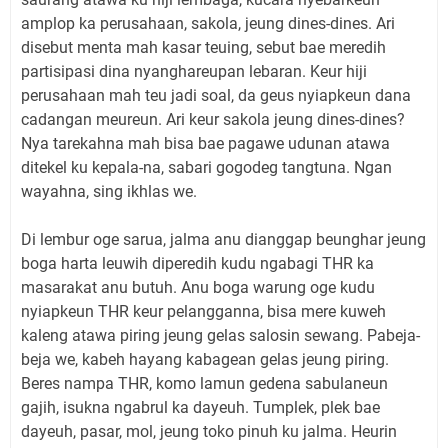
amplop ka perusahaan, sakola, jeung dines-dines. Ari
disebut menta mah kasar teuing, sebut bae meredih
partisipasi dina nyanghareupan lebaran. Keur hiji
perusahaan mah teu jadi soal, da geus nyiapkeun dana
cadangan meureun. Ari keur sakola jeung dines-dines?
Nya tarekahna mah bisa bae pagawe udunan atawa
ditekel ku kepala-na, sabari gogodeg tangtuna. Ngan
wayahna, sing ikhlas we.
Di lembur oge sarua, jalma anu dianggap beunghar jeung
boga harta leuwih diperedih kudu ngabagi THR ka
masarakat anu butuh. Anu boga warung oge kudu
nyiapkeun THR keur pelangganna, bisa mere kuweh
kaleng atawa piring jeung gelas salosin sewang. Pabeja-
beja we, kabeh hayang kabagean gelas jeung piring.
Beres nampa THR, komo lamun gedena sabulaneun
gajih, isukna ngabrul ka dayeuh. Tumplek, plek bae
dayeuh, pasar, mol, jeung toko pinuh ku jalma. Heurin