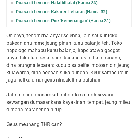
Puasa di Lembur: Halalbihalal (Hanca 33)
Puasa di Lembur: Kakarén Lebaran (Hanca 32)
Puasa di Lembur: Poé "Kemenangan" (Hanca 31)
Oh enya, fenomena anyar sejenna, lain saukur toko
pakean anu rame jeung pinuh kunu balanja teh. Toko
hape oge mahabu kunu balanja, hape atawa gadget
anyar laku teu beda jeung kacang asin. Lain nanaon,
dina prungna lebaran: kudu bisa selfie, motoan diri jeung
kulawarga, dina poenan suka bungah. Keur sampeureun
jaga nalika umur geus nincak lima puluhan.
Jalma jeung masarakat mibanda sajarah sewang-
sewangan dumasar kana kayakinan, tempat, jeung mileu
dimana maranehna hirup.
Geus meunang THR can?