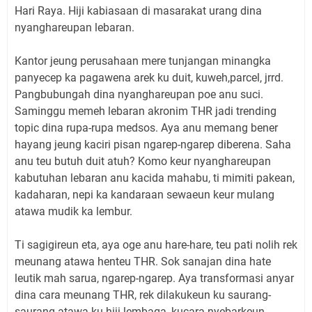
Hari Raya. Hiji kabiasaan di masarakat urang dina
nyanghareupan lebaran.
Kantor jeung perusahaan mere tunjangan minangka
panyecep ka pagawena arek ku duit, kuweh,parcel, jrrd.
Pangbubungah dina nyanghareupan poe anu suci.
Saminggu memeh lebaran akronim THR jadi trending
topic dina rupa-rupa medsos. Aya anu memang bener
hayang jeung kaciri pisan ngarep-ngarep diberena. Saha
anu teu butuh duit atuh? Komo keur nyanghareupan
kabutuhan lebaran anu kacida mahabu, ti mimiti pakean,
kadaharan, nepi ka kandaraan sewaeun keur mulang
atawa mudik ka lembur.
Ti sagigireun eta, aya oge anu hare-hare, teu pati nolih rek
meunang atawa henteu THR. Sok sanajan dina hate
leutik mah sarua, ngarep-ngarep. Aya transformasi anyar
dina cara meunang THR, rek dilakukeun ku saurang-
saurang atawa ku hiji lembaga, kucara nyebarkeun