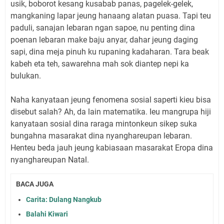
usik, boborot kesang kusabab panas, pagelek-gelek,
mangkaning lapar jeung hanaang alatan puasa. Tapi teu
paduli, sanajan lebaran ngan sapoe, nu penting dina
poenan lebaran make baju anyar, dahar jeung daging
sapi, dina meja pinuh ku rupaning kadaharan. Tara beak
kabeh eta teh, sawarehna mah sok diantep nepi ka
bulukan.
Naha kanyataan jeung fenomena sosial saperti kieu bisa
disebut salah? Ah, da lain matematika. Ieu mangrupa hiji
kanyataan sosial dina raraga mintonkeun sikep suka
bungahna masarakat dina nyanghareupan lebaran.
Henteu beda jauh jeung kabiasaan masarakat Eropa dina
nyanghareupan Natal.
BACA JUGA
Carita: Dulang Nangkub
Balahi Kiwari