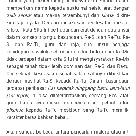
Tradisi yang berkembang di masyarakat Sunda dalam
memberikan nama kepada suatu hal selalu erat dengan
‘silib siloka’
atau makna tersembunyi dan
kirata
, dikira-
kira tapi nyata. Dengan melakukan pendekatan melalui
‘siloka’, kata Situ ini berhubungan erat dengan dua unsur
dalam konsep tritangtu kasundaan, Ra-Si, dan Ra-Tu. Ra-
Si dan Ra-Tu, guru dan raja, dua unsur penjaga
kehidupan terwakili oleh unsur air dan batu, unsur Ra-Ma
tidak terdapat dalam kata Situ ini mengisyaratkan Ra-Ma
sebagai tanah tidak lebih dominan dari Ra-Si dan Ra-tu.
Ciri sebuah kekuasaan sehat salah satunya dibuktikan
dengan nasihat Ra-Si kepada Ra-Tu. Dalam kasundaan
terdapat peribasa:
Cai karacak ninggang batu, laun-laun
jadi legok
, ini bisa diinterpretasikan, seorang Resi atau
guru harus senantiasa memberikan air petuah atau
pikukuh
kepada Ra-Tu meskipun sang Ra-Tu memiliki
karakter keras bahkan bebal.
Akan sangat berbeda antara pencarian makna atau arti