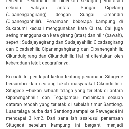
tersebut. Penamaan ini diberikan sebagai perbatasan
sebuah wilayah antara Sungai Cipelang
(Cipanengahgirang) dengan Sungai Cimandiri
(Cipanengahhilir). Penamaan beberapa kampung di
Sukabumi kecuali menggunakan kata Ci tau Cai juga
sering menggunakan kata girang (atas) dan hilir (bawah),
seperti; Sudajayagirang dan Sudajayahilir, Cicadasgirang
dan Cicadashilir, Cipanengahgirang dan Cipanengahhilir,
Cikundulgirang dan Cikundulhilir. Hal ini ditentukan oleh
keberadaan letak geografisnya.
Kecuali itu, pendapat kedua tentang penamaan Situgedé
bersumber dari seorang tokoh masyarakat Cikundulhilir.
Situgedé –bukan sebuah telaga yang terletak di antara
Cipanengahhilir dan Tegaljambu- melainkan sebuah
dataran rendah yang terletak di sebelah timur Santiong.
Luas telaga purba dari Santiong sampai ke Rawagedé ini
mencapai 3 km2. Dari sana lah asal-usul penamaan
Situgedé sebelum kampung ini berganti menjadi