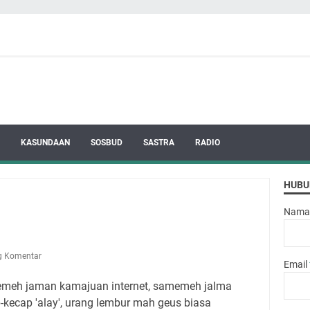
KASUNDAAN
SOSBUD
SASTRA
RADIO
HUBU
Nama
g Komentar
Email
emeh jaman kamajuan internet, samemeh jalma
kecap 'alay', urang lembur mah geus biasa