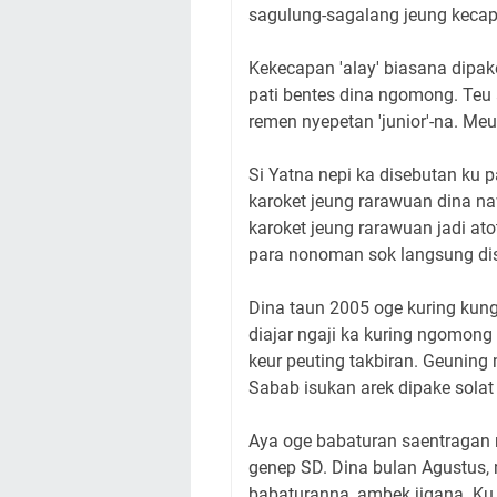
sagulung-sagalang jeung kecap-
Kekecapan 'alay' biasana dipa
pati bentes dina ngomong. Teu 
remen nyepetan 'junior'-na. Me
Si Yatna nepi ka disebutan ku
karoket jeung rarawuan dina 
karoket jeung rarawuan jadi at
para nonoman sok langsung dis
Dina taun 2005 oge kuring kungs
diajar ngaji ka kuring ngomong 
keur peuting takbiran. Geuning
Sabab isukan arek dipake solat 
Aya oge babaturan saentragan 
genep SD. Dina bulan Agustus,
babaturanna, ambek jigana. Ku