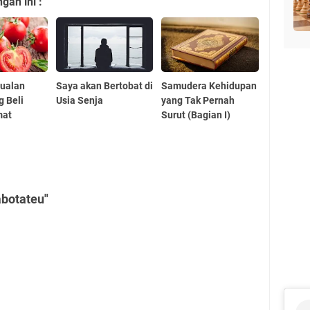
an ini :
Jualan
Saya akan Bertobat di
Samudera Kehidupan
g Beli
Usia Senja
yang Tak Pernah
mat
Surut (Bagian I)
abotateu"