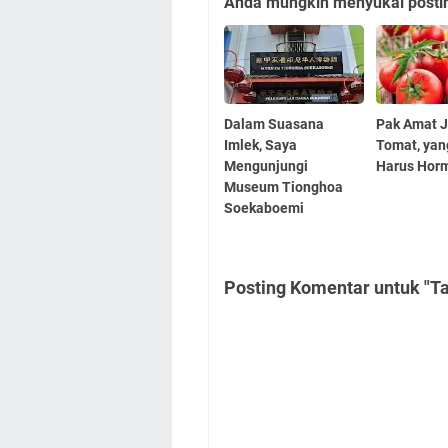
Anda mungkin menyukai posting
Dalam Suasana
Pak Amat 
Imlek, Saya
Tomat, yan
Mengunjungi
Harus Hor
Museum Tionghoa
Soekaboemi
Posting Komentar untuk "T