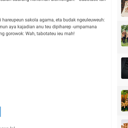
di hareupeun sakola agama, eta budak ngeuleuweuh:
 lamun aya kajadian anu teu dipiharep -umpamana
ting gorowok: Wah, tabotateu ieu mah!