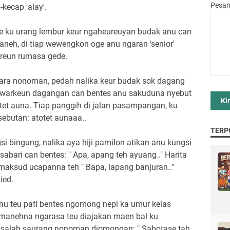
Pesa
kecap 'alay'.
ke ku urang lembur keur ngaheureuyan budak anu can
aneh, di tiap wewengkon oge anu ngaran 'senior'
ureun rumasa gede.
 para nonoman, pedah nalika keur budak sok dagang
nawarkeun dagangan can bentes anu sakuduna nyebut
otet auna. Tiap panggih di jalan pasampangan, ku
ebutan: atotet aunaaa..
TERP
i bingung, nalika aya hiji pamilon atikan anu kungsi
sabari can bentes: " Apa, apang teh ayuang.." Harita
 maksud ucapanna teh " Bapa, lapang banjuran.."
ied.
nu teu pati bentes ngomong nepi ka umur kelas
 manehna ngarasa teu diajakan maen bal ku
 salah saurang nonoman diomongan: " Sabotase tah