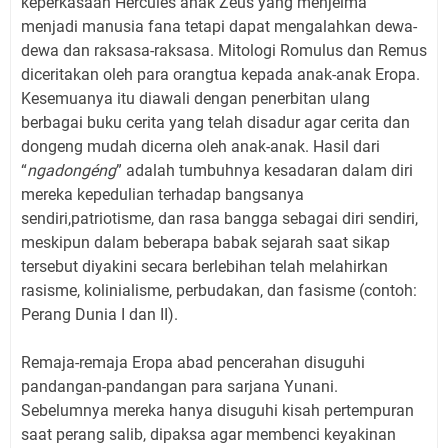
keperkasaan Hercules anak Zeus yang menjelma
menjadi manusia fana tetapi dapat mengalahkan dewa-
dewa dan raksasa-raksasa. Mitologi Romulus dan Remus
diceritakan oleh para orangtua kepada anak-anak Eropa.
Kesemuanya itu diawali dengan penerbitan ulang
berbagai buku cerita yang telah disadur agar cerita dan
dongeng mudah dicerna oleh anak-anak. Hasil dari
“
ngadongéng
” adalah tumbuhnya kesadaran dalam diri
mereka kepedulian terhadap bangsanya
sendiri,patriotisme, dan rasa bangga sebagai diri sendiri,
meskipun dalam beberapa babak sejarah saat sikap
tersebut diyakini secara berlebihan telah melahirkan
rasisme, kolinialisme, perbudakan, dan fasisme (contoh:
Perang Dunia I dan II).
Remaja-remaja Eropa abad pencerahan disuguhi
pandangan-pandangan para sarjana Yunani.
Sebelumnya mereka hanya disuguhi kisah pertempuran
saat perang salib, dipaksa agar membenci keyakinan