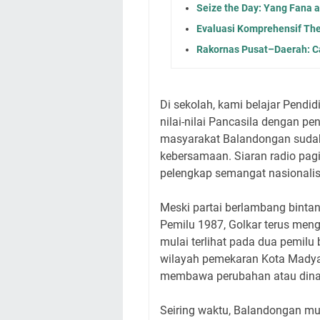
Seize the Day: Yang Fana 
Evaluasi Komprehensif Th
Rakornas Pusat–Daerah: C
Di sekolah, kami belajar Pendi
nilai-nilai Pancasila dengan p
masyarakat Balandongan sudah 
kebersamaan. Siaran radio pa
pelengkap semangat nasionali
Meski partai berlambang binta
Pemilu 1987, Golkar terus menge
mulai terlihat pada dua pemilu
wilayah pemekaran Kota Mady
membawa perubahan atau dinami
Seiring waktu, Balandongan m