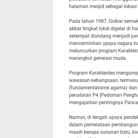
halaman mesjid sebagai lokas
Pada tahun 1987, Golkar sema
akbar tingkat lokal digelar di
setempat diundang menjadi jur
mencerminkan upaya negara hadi
meluncurkan program Karakterde
merangkul generasi muda.
Program Karakterdes mengumpul
wawasan kebangsaan, termasu
(fundamentalisme agama) dan ki
penataran P4 (Pedoman Pengha
mengajarkan pentingnya Pancas
Namun, di tengah upaya pendek
dalam pemerataan pembangunan
masih berupa susunan batu, k