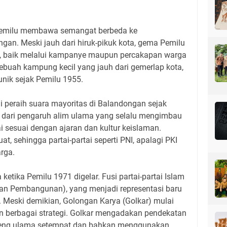
Pemilu membawa semangat berbeda ke
an. Meski jauh dari hiruk-pikuk kota, gema Pemilu
g, baik melalui kampanye maupun percakapan warga
ebuah kampung kecil yang jauh dari gemerlap kota,
unik sejak Pemilu 1955.
 peraih suara mayoritas di Balandongan sejak
as dari pengaruh alim ulama yang selalu mengimbau
i sesuai dengan ajaran dan kultur keislaman.
, sehingga partai-partai seperti PNI, apalagi PKI
arga.
etika Pemilu 1971 digelar. Fusi partai-partai Islam
uan Pembangunan), yang menjadi representasi baru
m. Meski demikian, Golongan Karya (Golkar) mulai
an berbagai strategi. Golkar mengadakan pendekatan
deng ulama setempat dan bahkan menggunakan