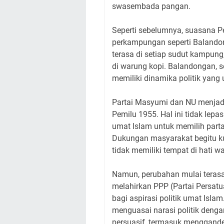
swasembada pangan.
Seperti sebelumnya, suasana 
perkampungan seperti Balandong
terasa di setiap sudut kampun
di warung kopi. Balandongan, s
memiliki dinamika politik yang 
Partai Masyumi dan NU menjadi
Pemilu 1955. Hal ini tidak lep
umat Islam untuk memilih parta
Dukungan masyarakat begitu kuat
tidak memiliki tempat di hati w
Namun, perubahan mulai terasa k
melahirkan PPP (Partai Persat
bagi aspirasi politik umat Isla
menguasai narasi politik deng
persuasif, termasuk menggan